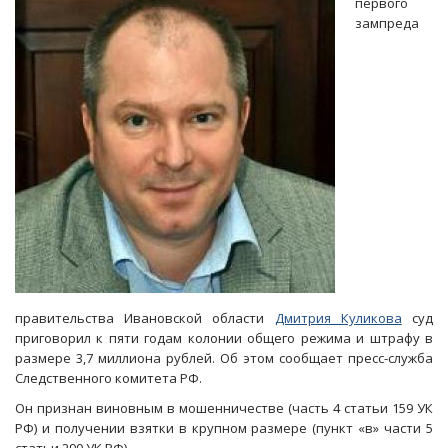
первого
ЛУ
зампреда
МВД
на
транспорте
завели
уголовку
правительства Ивановской области
Дмитрия Куликова
суд
приговорил к пяти годам колонии общего режима и штрафу в
размере 3,7 миллиона рублей. Об этом сообщает пресс-служба
Следственного комитета РФ.
Он признан виновным в мошенничестве (часть 4 статьи 159 УК
РФ) и получении взятки в крупном размере (пункт «в» части 5