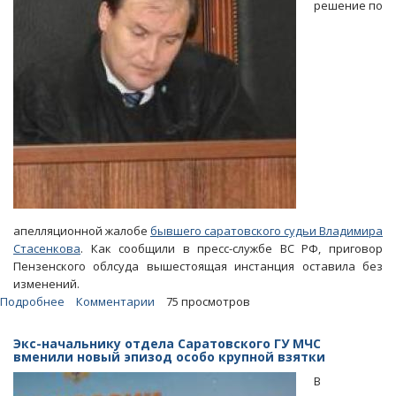
решение по
апелляционной жалобе
бывшего саратовского судьи Владимира
Стасенкова
. Как сообщили в пресс-службе ВС РФ, приговор
Пензенского облсуда вышестоящая инстанция оставила без
изменений.
Подробнее
о
Комментарии
75 просмотров
Верховный
суд
Экс-начальнику отдела Саратовского ГУ МЧС
оставил
вменили новый эпизод особо крупной взятки
в
В
силе