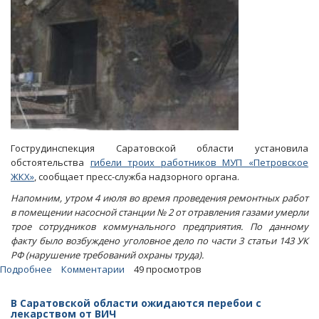
вину
Гострудинспекция Саратовской области установила
обстоятельства
гибели троих работников МУП «Петровское
ЖКХ»
, сообщает пресс-служба надзорного органа.
Напомним, утром 4 июля во время проведения ремонтных работ
в помещении насосной станции № 2 от отравления газами умерли
трое сотрудников коммунального предприятия. По данному
факту было возбуждено уголовное дело по части 3 статьи 143 УК
РФ (нарушение требований охраны труда).
Подробнее
о
Комментарии
49 просмотров
Гострудинспекция:
Сотрудники
В Саратовской области ожидаются перебои с
МУП
лекарством от ВИЧ