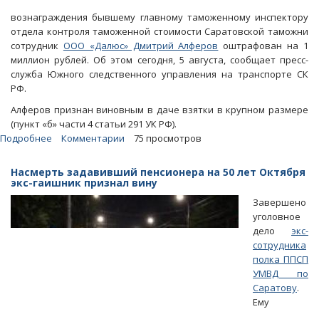
вознаграждения бывшему главному таможенному инспектору
отдела контроля таможенной стоимости Саратовской таможни
сотрудник
ООО «Далюс» Дмитрий Алферов
оштрафован на 1
миллион рублей. Об этом сегодня, 5 августа, сообщает пресс-
служба Южного следственного управления на транспорте СК
РФ.
Алферов признан виновным в даче взятки в крупном размере
(пункт «б» части 4 статьи 291 УК РФ).
Подробнее
о
Комментарии
75 просмотров
Передававший
взятки
Насмерть задавивший пенсионера на 50 лет Октября
таможеннику
экс-гаишник признал вину
представитель
Завершено
фирмы
уголовное
оштрафован
дело
экс-
на
сотрудника
миллион
полка ППСП
рублей
УМВД по
Саратову
.
Ему