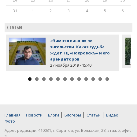
31
1
2
3
4
5
6
СТАТЬИ
«Зимняя вишня» по-
энгельсски. Какая судьба
ждет ТЦ «Покровскъ» и его
арендаторов
27 ноября 2019 - 15:40
Главная
Новости
Блоги
Блогеры
Статьи
Видео
Фото
Адрес редакции: 410031, г. Саратов, ул. Волжская, 28, этаж 5, офис
2.