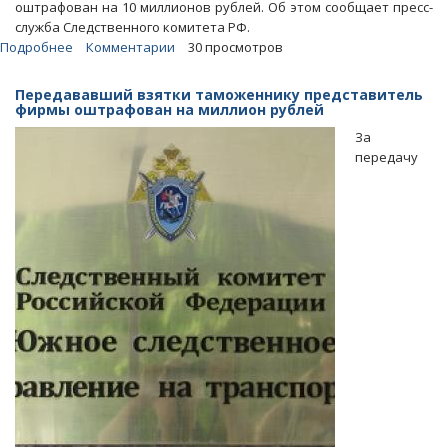
оштрафован на 10 миллионов рублей. Об этом сообщает пресс-
служба Следственного комитета РФ.
Подробнее
о
Комментарии
30 просмотров
Получивший
подношений
Передававший взятки таможеннику представитель
на
фирмы оштрафован на миллион рублей
27
За
миллионов
передачу
экс-
гендиректор
аэропорта
Якутска
сел
на
9
лет