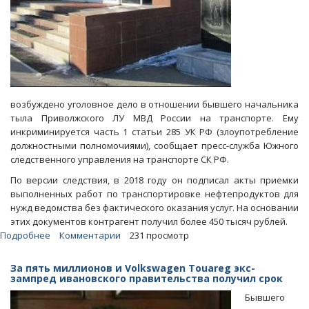
возбуждено уголовное дело в отношении бывшего начальника
тыла Приволжского ЛУ МВД России на транспорте. Ему
инкриминируется часть 1 статьи 285 УК РФ (злоупотребление
должностными полномочиями), сообщает пресс-служба Южного
следственного управления на транспорте СК РФ.
По версии следствия, в 2018 году он подписал акты приемки
выполненных работ по транспортировке нефтепродуктов для
нужд ведомства без фактического оказания услуг. На основании
этих документов контрагент получил более 450 тысяч рублей.
Подробнее
о
Комментарии
231 просмотр
На
зкс-
За пять миллионов и Volkswagen Touareg экс-
начальника
зампред ивановского правительства получил срок
тыла
Бывшего
Приволжского