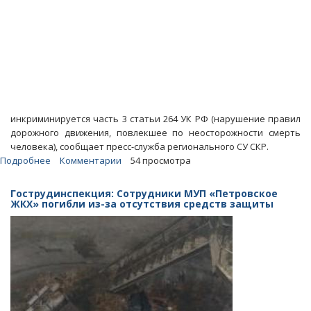
инкриминируется часть 3 статьи 264 УК РФ (нарушение правил
дорожного движения, повлекшее по неосторожности смерть
человека), сообщает пресс-служба регионального СУ СКР.
Подробнее
о
Комментарии
54 просмотра
Насмерть
задавивший
Гострудинспекция: Сотрудники МУП «Петровское
пенсионера
ЖКХ» погибли из-за отсутствия средств защиты
на
50
лет
Октября
экс-
гаишник
признал