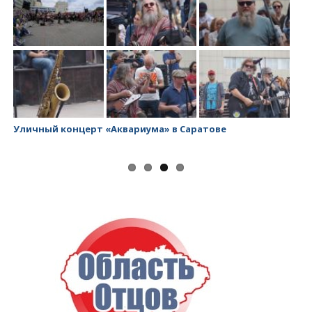
чный концерт «Аквариума» в Саратове
Заводско