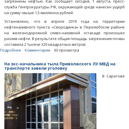
загрязнены нефтью. Как сообщает сегодня, 1 августа, пресс-
служба Генпрокуратуры РФ, окружающей среде нанесен ущерб
на сумму свыше 1,5 миллиона рублей.
Установлено, что в апреле 2019 года на территории
нефтеналивного пункта «Смородинка» в Перелюбском районе
на железнодорожной сливо-наливной эстакаде произошел
разлив нефти. В результате общая площадь загрязнения почвы
составила 2 тысячи 320 квадратных метров.
Подробнее
о
Комментарии
63 просмотра
Оренбургские
нефтяники
На зкс-начальника тыла Приволжского ЛУ МВД на
загадили
транспорте завели уголовку
землю
В Саратове
в
Перелюбском
районе