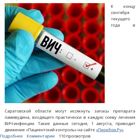
«Петровское
К концу
ЖКХ»
сентября
погибли
текущего
из-
года в
за
отсутствия
средств
защиты
Саратовской области могут иссякнуть запасы препарата
ламивудина, входящего практически в каждую схему лечения
ВИЧ-инфекции. Такие данные сегодня, 1 августа, приводит
движение «Пациентский контроль» на сайте
«Перебои.Ру»
.
Подробнее
о
Комментарии
110 просмотров