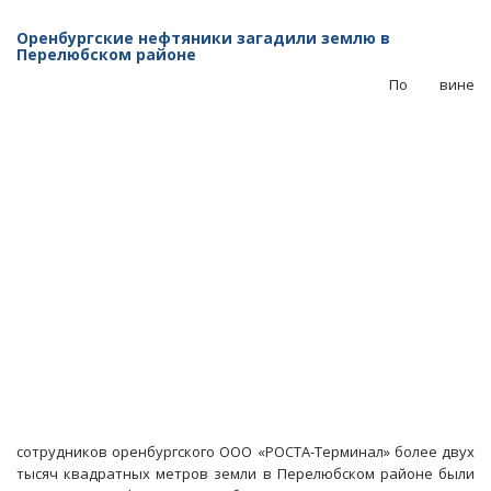
В
Саратовской
Оренбургские нефтяники загадили землю в
области
Перелюбском районе
ожидаются
По вине
перебои
с
лекарством
от
ВИЧ
сотрудников оренбургского ООО «РОСТА-Терминал» более двух
тысяч квадратных метров земли в Перелюбском районе были