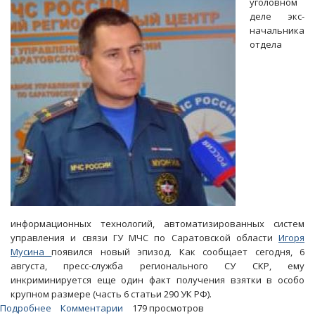
уголовном
приговор
деле экс-
экс-
начальника
судье
отдела
Владимиру
Стасенкову
информационных технологий, автоматизированных систем
управления и связи ГУ МЧС по Саратовской области
Игоря
Мусина
появился новый эпизод. Как сообщает сегодня, 6
августа, пресс-служба регионального СУ СКР, ему
инкриминируется еще один факт получения взятки в особо
крупном размере (часть 6 статьи 290 УК РФ).
Подробнее
о
Комментарии
179 просмотров