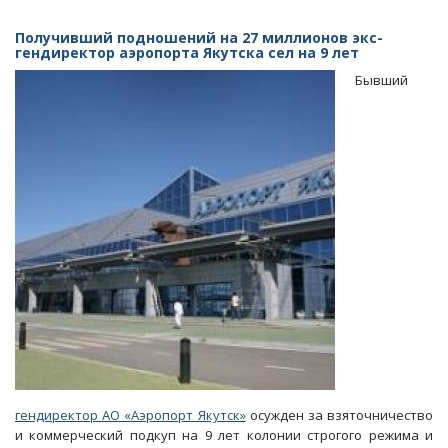
Экс-
начальнику
Получивший подношений на 27 миллионов экс-
отдела
гендиректор аэропорта Якутска сел на 9 лет
Саратовского
Бывший
ГУ
МЧС
вменили
новый
эпизод
особо
крупной
взятки
гендиректор АО «Аэропорт Якутск»
осужден за взяточничество
и коммерческий подкуп на 9 лет колонии строгого режима и