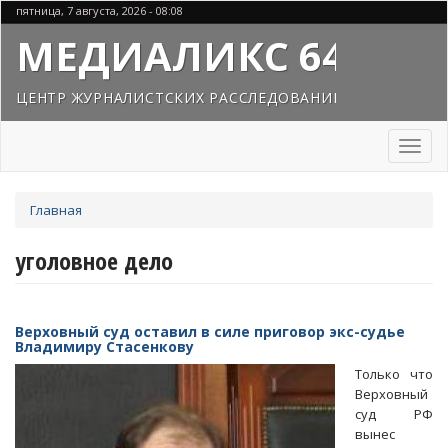
Перейти
пятница, 7 августа, 2026 - 08:08
к
МЕДИАЛИКС 64
основному
содержанию
ЦЕНТР ЖУРНАЛИСТСКИХ РАССЛЕДОВАНИЙ
Toggl
naviga
Вы
Главная
здесь
уголовное дело
Верховный суд оставил в силе приговор экс-судье
Владимиру Стасенкову
Только что
Верховный
суд РФ
вынес