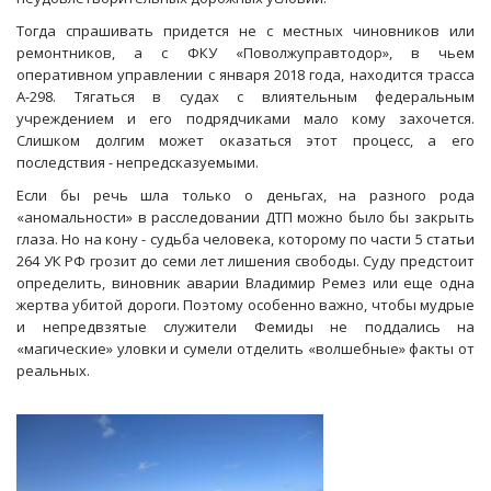
Тогда спрашивать придется не с местных чиновников или
ремонтников, а с ФКУ «Поволжуправтодор», в чьем
оперативном управлении с января 2018 года, находится трасса
А-298. Тягаться в судах с влиятельным федеральным
учреждением и его подрядчиками мало кому захочется.
Слишком долгим может оказаться этот процесс, а его
последствия - непредсказуемыми.
Если бы речь шла только о деньгах, на разного рода
«аномальности» в расследовании ДТП можно было бы закрыть
глаза. Но на кону - судьба человека, которому по части 5 статьи
264 УК РФ грозит до семи лет лишения свободы. Суду предстоит
определить, виновник аварии Владимир Ремез или еще одна
жертва убитой дороги. Поэтому особенно важно, чтобы мудрые
и непредвзятые служители Фемиды не поддались на
«магические» уловки и сумели отделить «волшебные» факты от
реальных.