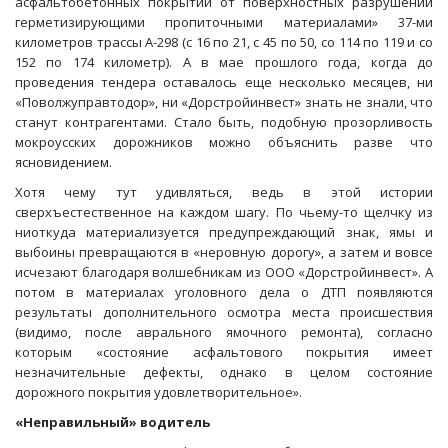
асфальтобетонных покрытий от поверхностных разрушений
герметизирующими пропиточными материалами» 37-ми
километров трассы А-298 (с 16 по 21, с 45 по 50, со 114 по 119 и со
152 по 174 километр). А в мае прошлого года, когда до
проведения тендера оставалось еще несколько месяцев, ни
«Поволжуправтодор», ни «Дорстройинвест» знать не знали, что
станут контрагентами. Стало быть, подобную прозорливость
мокроусских дорожников можно объяснить разве что
ясновидением.
Хотя чему тут удивляться, ведь в этой истории
сверхъестественное на каждом шагу. По чьему-то щелчку из
ниоткуда материализуется предупреждающий знак, ямы и
выбоины превращаются в «неровную дорогу», а затем и вовсе
исчезают благодаря волшебникам из ООО «Дорстройинвест». А
потом в материалах уголовного дела о ДТП появляются
результаты дополнительного осмотра места происшествия
(видимо, после аврального ямочного ремонта), согласно
которым «состояние асфальтового покрытия имеет
незначительные дефекты, однако в целом состояние
дорожного покрытия удовлетворительное».
«Неправильный» водитель