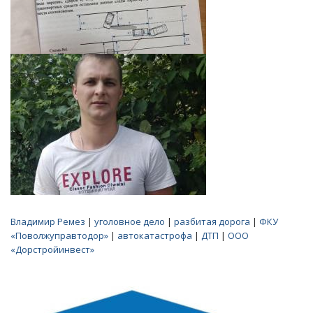
Владимир Ремез
|
уголовное дело
|
разбитая дорога
|
ФКУ
«Поволжуправтодор»
|
автокатастрофа
|
ДТП
|
ООО
«Дорстройинвест»