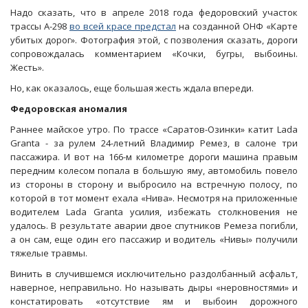
Надо сказать, что в апреле 2018 года федоровский участок
трассы А-298
во всей красе предстал
на созданной ОНФ «Карте
убитых дорог». Фотография этой, с позволения сказать, дороги
сопровождалась комментарием «Кочки, бугры, выбоины.
Жесть».
Но, как оказалось, еще большая жесть ждала впереди.
Федоровская аномалия
Раннее майское утро. По трассе «Саратов-Озинки» катит Lada
Granta - за рулем 24-летний Владимир Ремез, в салоне три
пассажира. И вот на 166-м километре дороги машина правым
передним колесом попала в большую яму, автомобиль повело
из стороны в сторону и выбросило на встречную полосу, по
которой в тот момент ехала «Нива». Несмотря на приложенные
водителем Lada Granta усилия, избежать столкновения не
удалось. В результате аварии двое спутников Ремеза погибли,
а он сам, еще один его пассажир и водитель «Нивы» получили
тяжелые травмы.
Винить в случившемся исключительно раздолбанный асфальт,
наверное, неправильно. Но называть дыры «неровностями» и
констатировать «отсутствие ям и выбоин дорожного