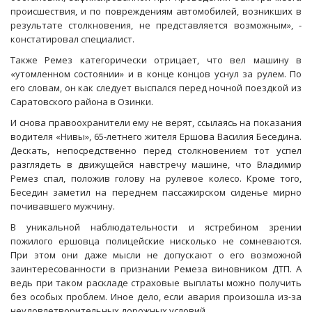
происшествия, и по повреждениям автомобилей, возникших в
результате столкновения, не представляется возможным», -
констатировал специалист.
Также Ремез категорически отрицает, что вел машину в
«утомленном состоянии» и в конце концов уснул за рулем. По
его словам, он как следует выспался перед ночной поездкой из
Саратовского района в Озинки.
И снова правоохранители ему не верят, ссылаясь на показания
водителя «Нивы», 65-летнего жителя Ершова Василия Беседина.
Дескать, непосредственно перед столкновением тот успел
разглядеть в движущейся навстречу машине, что Владимир
Ремез спал, положив голову на рулевое колесо. Кроме того,
Беседин заметил на переднем пассажирском сиденье мирно
почивавшего мужчину.
В уникальной наблюдательности и ястребином зрении
пожилого ершовца полицейские нисколько не сомневаются.
При этом они даже мысли не допускают о его возможной
заинтересованности в признании Ремеза виновником ДТП. А
ведь при таком раскладе страховые выплаты можно получить
без особых проблем. Иное дело, если авария произошла из-за
неудовлетворительных дорожных условий.