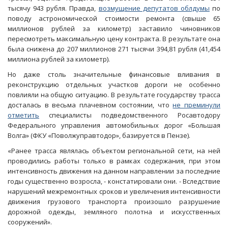
тысячу 943 рубля. Правда,
возмущение депутатов облдумы
по
поводу астрономической стоимости ремонта (свыше 65
миллионов рублей за километр) заставило чиновников
пересмотреть максимальную цену контракта. В результате она
была снижена до 207 миллионов 271 тысячи 394,81 рубля (41,454
миллиона рублей за километр).
Но даже столь значительные финансовые вливания в
реконструкцию отдельных участков дороги не особенно
повлияли на общую ситуацию. В результате государству трасса
досталась в весьма плачевном состоянии, что
не преминули
отметить
специалисты подведомственного Росавтодору
Федерального управления автомобильных дорог «Большая
Волга» (ФКУ «Поволжуправтодор», базируется в Пензе).
«Ранее трасса являлась объектом региональной сети, на ней
проводились работы только в рамках содержания, при этом
интенсивность движения на данном направлении за последние
годы существенно возросла, - констатировали они. - Вследствие
нарушений межремонтных сроков и увеличения интенсивности
движения грузового транспорта произошло разрушение
дорожной одежды, земляного полотна и искусственных
сооружений».