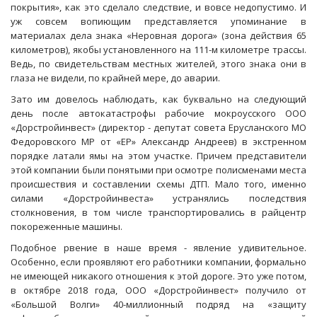
покрытия», как это сделало следствие, и вовсе недопустимо. И
уж совсем вопиющим представляется упоминание в
материалах дела знака «Неровная дорога» (зона действия 65
километров), якобы установленного на 111-м километре трассы.
Ведь, по свидетельствам местных жителей, этого знака они в
глаза не видели, по крайней мере, до аварии.
Зато им довелось наблюдать, как буквально на следующий
день после автокатастрофы рабочие мокроусского ООО
«Дорстройинвест» (директор - депутат совета Ерусланского МО
Федоровского МР от «ЕР» Александр Андреев) в экстренном
порядке латали ямы на этом участке. Причем представители
этой компании были понятыми при осмотре полисменами места
происшествия и составлении схемы ДТП. Мало того, именно
силами «Дорстройинвеста» устранялись последствия
столкновения, в том числе транспортировались в райцентр
покореженные машины.
Подобное рвение в наше время - явление удивительное.
Особенно, если проявляют его работники компании, формально
не имеющей никакого отношения к этой дороге. Это уже потом,
в октябре 2018 года, ООО «Дорстройинвест» получило от
«Большой Волги» 40-миллионный подряд на «защиту