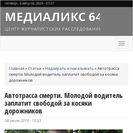
Перейти
четверг, 6 августа, 2026 - 07:27
к
МЕДИАЛИКС 64
основному
содержанию
ЦЕНТР ЖУРНАЛИСТСКИХ РАССЛЕДОВАНИЙ
Toggl
naviga
Вы
Главная
»
Статьи
»
Надзирать и наказывать
»
Автотрасса
здесь
смерти. Молодой водитель заплатит свободой за косяки
дорожников
Автотрасса смерти. Молодой водитель
заплатит свободой за косяки
дорожников
08 июля 2019 - 15:53