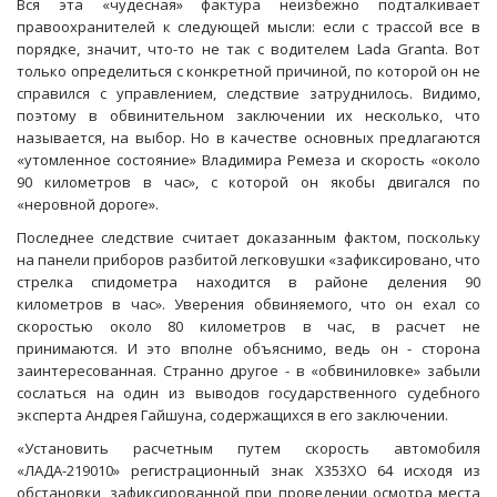
Вся эта «чудесная» фактура неизбежно подталкивает
правоохранителей к следующей мысли: если с трассой все в
порядке, значит, что-то не так с водителем Lada Granta. Вот
только определиться с конкретной причиной, по которой он не
справился с управлением, следствие затруднилось. Видимо,
поэтому в обвинительном заключении их несколько, что
называется, на выбор. Но в качестве основных предлагаются
«утомленное состояние» Владимира Ремеза и скорость «около
90 километров в час», с которой он якобы двигался по
«неровной дороге».
Последнее следствие считает доказанным фактом, поскольку
на панели приборов разбитой легковушки «зафиксировано, что
стрелка спидометра находится в районе деления 90
километров в час». Уверения обвиняемого, что он ехал со
скоростью около 80 километров в час, в расчет не
принимаются. И это вполне объяснимо, ведь он - сторона
заинтересованная. Странно другое - в «обвиниловке» забыли
сослаться на один из выводов государственного судебного
эксперта Андрея Гайшуна, содержащихся в его заключении.
«Установить расчетным путем скорость автомобиля
«ЛАДА-219010» регистрационный знак Х353ХО 64 исходя из
обстановки, зафиксированной при проведении осмотра места