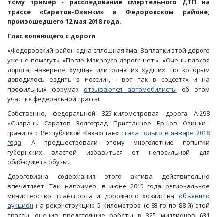
тому пример - расследование смертельного ДТП на
трассе «Саратов-Озинки» в Федоровском районе,
произошедшего 12 мая 2018 года.
Глас вопиющего с дороги
«Федоровский район одна сплошная яма. Заплатки этой дороге
уже не помогут», «После Мокроуса дороги нет!», «Очень плохая
дорога, наверное худшая или одна из худших, по которым
доводилось ездить в России», - вот так в соцсетях и на
профильных форумах
отзываются автомобилисты
об этом
участке федеральной трассы.
Собственно, федеральной 325-километровая дорога А-298
«Сызрань - Саратов - Волгоград - Пристанное - Ершов - Озинки -
граница с Республикой Казахстан»
стала только в январе 2018
года
. А предшествовали этому многолетние попытки
губернских властей избавиться от непосильной для
облбюджета обузы.
Дороговизна содержания этого актива действительно
впечатляет. Так, например, в июне 2015 года региональное
министерство транспорта и дорожного хозяйства
объявило
аукцион
на реконструкцию 5 километров (с 83-го по 88-й) этой
трассы, оценив предстоящие работы в 325 миллионов 631