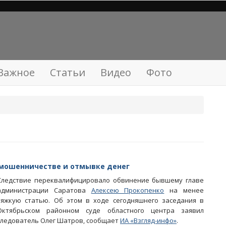
Важное
Статьи
Видео
Фото
 мошенничестве и отмывке денег
Следствие переквалифицировало обвинение бывшему главе
администрации Саратова
Алексею Прокопенко
на менее
тяжкую статью. Об этом в ходе сегодняшнего заседания в
Октябрьском районном суде областного центра заявил
следователь Олег Шатров, сообщает
ИА «Взгляд-инфо»
.