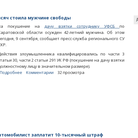
получил
3
года
тысяч стоила мужчине свободы
условно
За покушение на
дачу взятки сотруднику УФСБ
по
Саратовской области осужден 42-летний мужчина. Об этом
сегодня, 9 сентября, сообщает пресс-служба регионального СУ
СКР.
Действия злоумышленника квалифицировались по части 3
статьи 30, части 2 статьи 291 УК РФ (покушение на дачу взятки
должностному лицу в значительном размере).
Подробнее
о
Комментарии
32 просмотра
Попытка
выкупить
брата
у
чекиста
за
100
тысяч
стоила
мужчине
втомобилист заплатит 10-тысячный штраф