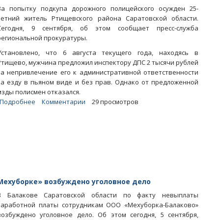
свободы
За попытку подкупа дорожного полицейского осужден 25-
летний житель Ртищевского района Саратовской области.
Сегодня, 9 сентября, об этом сообщает пресс-служба
региональной прокуратуры.
Установлено, что 6 августа текущего года, находясь в
Ртищево, мужчина предложил инспектору ДПС 2 тысячи рублей
за непривлечение его к административной ответственности
за езду в пьяном виде и без прав. Однако от предложенной
мзды полисмен отказался.
Подробнее
о
Комментарии
29 просмотров
Решивший
подкупить
инспектора
пьяный
автомобилист
заплатит
10-
тысячный
Мехуборке» возбуждено уголовное дело
штраф
В Балакове Саратовской области по факту невыплаты
заработной платы сотрудникам ООО «Мехуборка-Балаково»
возбуждено уголовное дело. Об этом сегодня, 5 сентября,