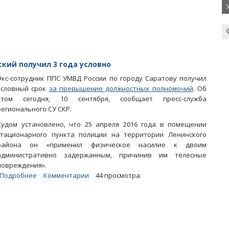
с
иском
о
сносе
гостиничного
самостроя
кий получил 3 года условно
Алешиных
Экс-сотрудник ППС УМВД России по городу Саратову получил
условный срок
за превышение должностных полномочий
. Об
этом сегодня, 10 сентября, сообщает пресс-служба
регионального СУ СКР.
Судом установлено, что 25 апреля 2016 года в помещении
стационарного пункта полиции на территории Ленинского
района он «применил физическое насилие к двоим
административно задержанным, причинив им телесные
повреждения».
Подробнее
о
Комментарии
44 просмотра
Избивший
двоих
задержанных
экс-
полицейский