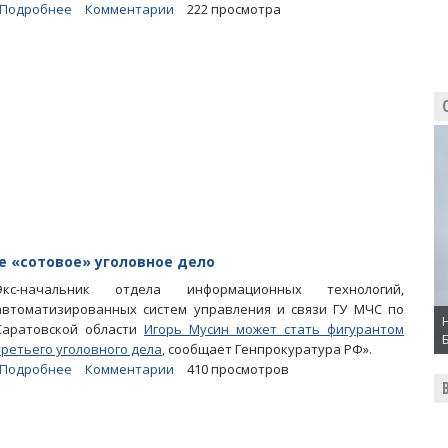
Подробнее
о
Комментарии
222 просмотра
Следствие
сняло
с
Прокопенко
обвинение
в
мошенничестве
и
отмывке
денег
е «сотовое» уголовное дело
Экс-начальник отдела информационных технологий,
автоматизированных систем управления и связи ГУ МЧС по
Саратовской области
Игорь Мусин может стать фигурантом
третьего уголовного дела
, сообщает Генпрокуратура РФ».
Подробнее
о
Комментарии
410 просмотров
Экс-
начальнику
отдела