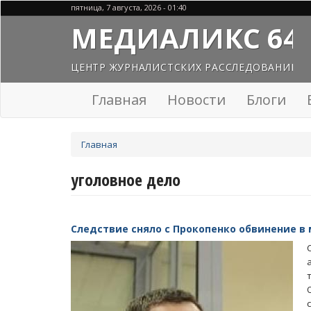
Перейти
пятница, 7 августа, 2026 - 01:40
к
МЕДИАЛИКС 64
основному
содержанию
ЦЕНТР ЖУРНАЛИСТСКИХ РАССЛЕДОВАНИЙ
Главная
Новости
Блоги
Вы
Главная
здесь
уголовное дело
Следствие сняло с Прокопенко обвинение в