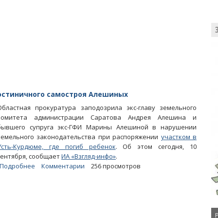
ГУ
МЧС
грозит
третье
«сотовое»
уголовное
дело
 гостиничного самостроя Алешиных
Областная прокуратура заподозрила экс-главу земельного
комитета администрации Саратова Андрея Алешина и
бывшего супруга экс-ГФИ Марины Алешиной в нарушении
земельного законодательства при распоряжении
участком в
Усть-Курдюме, где погиб ребенок
. Об этом сегодня, 10
сентября, сообщает
ИА «Взгляд-инфо»
.
Подробнее
о
Комментарии
256 просмотров
Прокуроры
не
пошли
в
суд