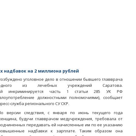
гибели
слесаря
трудинспекторы
усмотрела
разгильдяйство
менеджмента
СГЭТ
х надбавок на 2 миллиона рублей
Возбуждено уголовное дело в отношении бывшего главврача
одного из лечебных учреждений Саратова.
Ей инкриминируется часть 1 статьи 285 УК РФ
(злоупотребление должностными полномочиями), сообщает
пресс-служба регионального СУ СКР.
По версии следствия, с января по июнь текущего года
женщина, будучи главврачом медучреждения, требовала от
подчиненных передавать ей начисленные им по ее указанию
повышенные надбавки к зарплате. Таким образом она