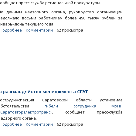
сообщает пресс-служба региональной прокуратуры.
По данным надзорного органа, руководство организации
задолжало восьми работникам более 490 тысяч рублей за
январь-июнь текущего года.
Подробнее
о
Комментарии
62 просмотра
Из-
за
невыплаты
зарплаты
в
балаковской
«Мехуборке»
возбуждено
уголовное
дело
ла разгильдяйство менеджмента СГЭТ
Гострудинспекция Саратовской области установила
обстоятельства
гибели сотрудника МУПП
«Саратовгорэлектротранс»
, сообщает пресс-служба
надзорного органа.
Подробнее
о
Комментарии
62 просмотра
В