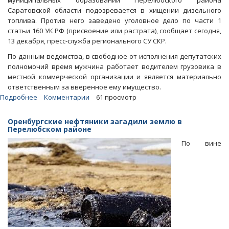
муниципальных образований Перелюбского района
Саратовской области подозревается в хищении дизельного
топлива. Против него заведено уголовное дело по части 1
статьи 160 УК РФ (присвоение или растрата), сообщает сегодня,
13 декабря, пресс-служба регионального СУ СКР.
По данным ведомства, в свободное от исполнения депутатских
полномочий время мужчина работает водителем грузовика в
местной коммерческой организации и является материально
ответственным за вверенное ему имущество.
Подробнее
о
Комментарии
61 просмотр
В
Перелюбском
Оренбургские нефтяники загадили землю в
районе
Перелюбском районе
депутат
По вине
воровал
у
коммерсантов
дизельное
топливо