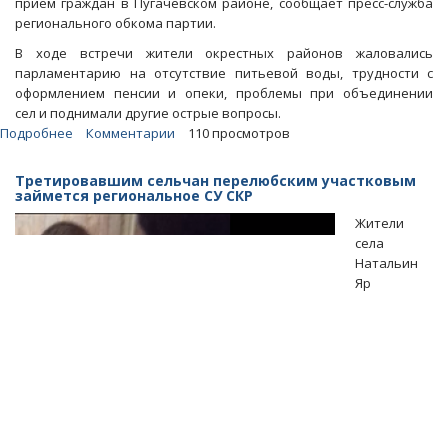
прием граждан в Пугачевском районе, сообщает пресс-служба
регионального обкома партии.
В ходе встречи жители окрестных районов жаловались
парламентарию на отсутствие питьевой воды, трудности с
оформлением пенсии и опеки, проблемы при объединении
сел и поднимали другие острые вопросы.
Подробнее
о
Комментарии
110 просмотров
В
Ивантеевке
Третировавшим сельчан перелюбским участковым
два
займется региональное СУ СКР
года
Жители
«мухоморят»
села
дело
Натальин
об
Яр
избиении
семиклассницы