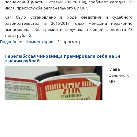
полномочий (часть 2 статьи 286 УК РФ), сообщает сегодня, 20
июля, пресс-служба регионального СУ СКР.
Как было установлено в ходе следствия и судебного
разбирательства, в 2016-2017 годах женщина незаконно
выписывала себе премии и получила в общей сложности 48
тысяч рублей.
Подробнее
о
Комментарии
31 просмотр
Занимавшаяся
самопремированием
Перелюбская чиновница премировала себя на 54
экс-
тысячи рублей
глава
Глава
МО
Целинного
отделалась
МО
небольшим
штрафом