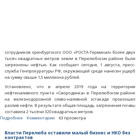
сотрудников оренбургского ООО «РОСТА-Терминал» более двух
тысяч квадратных метров земли в Перелюбском районе были
загрязнены нефтью. Как сообщает сегодня, 1 августа, пресс-
служба Генпрокуратуры РФ, окружающей среде нанесен ущерб
на сумму свыше 1,5 миллиона рублей.
Установлено, что в апреле 2019 года на территории
нефтеналивного пункта «Смородинка» в Перелюбском районе
на железнодорожной сливо-наливной эстакаде произошел
разлив нефти. В результате общая площадь загрязнения почвы
составила 2 тысячи 320 квадратных метров.
Подробнее
о
Комментарии
63 просмотра
Оренбургские
нефтяники
Власти Перелюба оставили малый бизнес и НКО без
загадили
контрактов