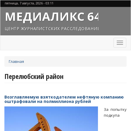
Перейти
пятница, 7 августа, 2026 - 03:11
к
МЕДИАЛИКС 64
основному
содержанию
ЦЕНТР ЖУРНАЛИСТСКИХ РАССЛЕДОВАНИЙ
Toggl
naviga
Вы
Главная
здесь
Перелюбский район
Возглавляемую взяткодателем нефтяную компанию
оштрафовали на полмиллиона рублей
За попытку
подкупа