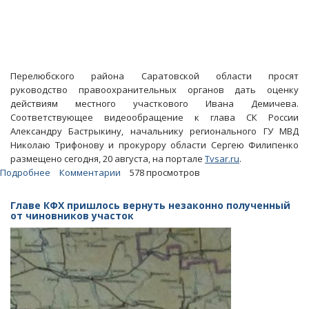
Перелюбского района Саратовской области просят
руководство правоохранительных органов дать оценку
действиям местного участкового Ивана Демичева.
Соответствующее видеообращение к глава СК России
Александру Бастрыкину, начальнику регионального ГУ МВД
Николаю Трифонову и прокурору области Сергею Филипенко
размещено сегодня, 20 августа, на портале
Tvsar.ru
.
Подробнее
о
Комментарии
578 просмотров
Третировавшим
сельчан
Главе КФХ пришлось вернуть незаконно полученный
перелюбским
от чиновников участок
участковым
займется
региональное
СУ
СКР