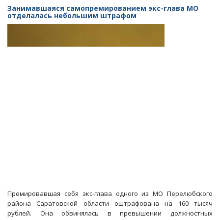
КФХ
Занимавшаяся самопремированием экс-глава МО
пришлось
отделалась небольшим штрафом
вернуть
незаконно
полученный
от
чиновников
участок
Премировавшая себя экс-глава одного из МО Перелюбского
района Саратовской области оштрафована на 160 тысяч
рублей. Она обвинялась в превышении должностных