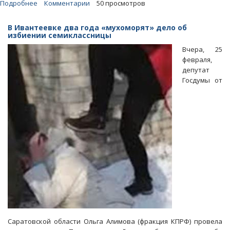
Подробнее
о
Комментарии
50 просмотров
Власти
Перелюба
В Ивантеевке два года «мухоморят» дело об
оставили
избиении семиклассницы
малый
Вчера, 25
бизнес
февраля,
и
депутат
НКО
Госдумы от
без
контрактов
Саратовской области Ольга Алимова (фракция КПРФ) провела