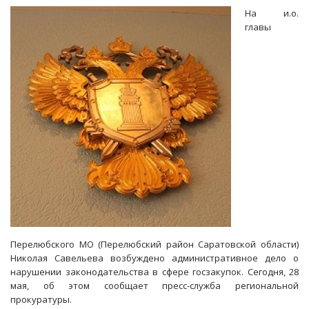
землю
На и.о.
в
главы
Перелюбском
районе
Перелюбского МО (Перелюбский район Саратовской области)
Николая Савельева возбуждено административное дело о
нарушении законодательства в сфере госзакупок. Сегодня, 28
мая, об этом сообщает пресс-служба региональной
прокуратуры.