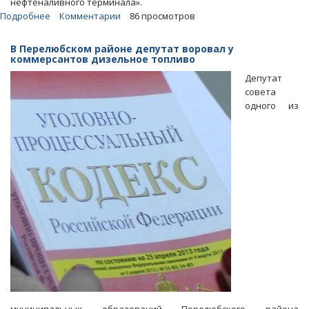
нефтеналивного терминала».
Подробнее
о
Комментарии
86 просмотров
Возглавляемую
взяткодателем
В Перелюбском районе депутат воровал у
нефтяную
коммерсантов дизельное топливо
компанию
Депутат
оштрафовали
совета
на
одного из
полмиллиона
рублей