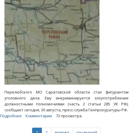
54
тысячи
рублей
Перелюбского МО Саратовской области стал фигурантом
уголовного дела. Ему инкриминируется злоупотребление
должностными полномочиями (часть 2 статьи 285 УК РФ),
сообщает сегодня, 30 августа, пресс-служба Генпрокуратуры РФ.
Подробнее
о
Комментарии
73 просмотра
Глава
Перелюба
1
2
вперёд
последний