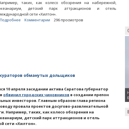
Например, таких, как колесо обозрения на набережной,
океанариум, детский парк аттракционов и отель
международной сети «Хилтон».
Подробнее
о
Комментарии
296 просмотров
Статьи.
Как
в
Саратове
ради
пиара
на
дольщиках
поступают
 кураторов обманутых дольщиков
с
инвесторами
ся 10 апреля заседании актива Саратова губернатор
ев
обвинил городских чиновников
в создании препон
ьных инвесторов. Главным образом глава региона
поводу провала проектов досугово-развлекательной
и. Например, таких, как колесо обозрения на
кеанариум, детский парк аттракционов и отель
й сети «Хилтон».