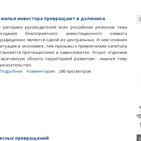
е жилья инвестора превращают в должника
В риторике руководителей всех российских регионов тема
создания благоприятного инвестиционного климата
традиционно является одной из центральных. И чем сложнее
ситуация в экономике, тем призывы к привлечению капитала
становятся претенциознее и замысловатее. Лозунг «Сделаем
Саратовскую область территорией развития» - лишнее тому
доказательство.
Подробнее
о
Комментарии
286 просмотров
Статья.
Отдавшего
участок
под
возведение
жилья
инвестора
превращают
в
должника
десных превращений