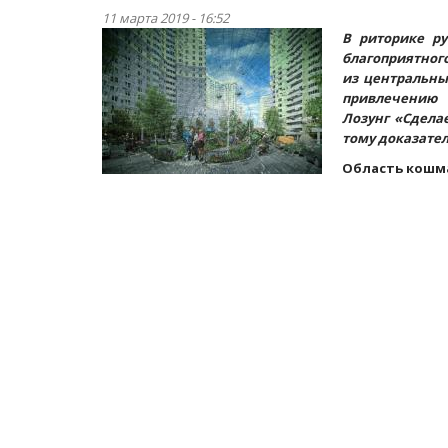
11 марта 2019 - 16:52
В риторике ру
благоприятног
из центральны
привлечению 
Лозунг «Сдела
тому доказател
Область кошм