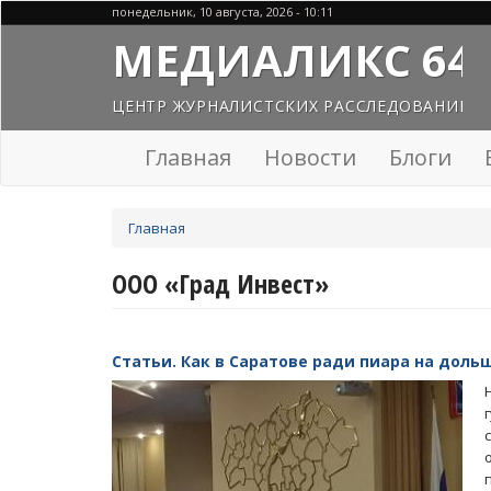
Перейти
понедельник, 10 августа, 2026 - 10:11
к
МЕДИАЛИКС 64
основному
содержанию
ЦЕНТР ЖУРНАЛИСТСКИХ РАССЛЕДОВАНИЙ
Главная
Новости
Блоги
Вы
Главная
здесь
ООО «Град Инвест»
Статьи. Как в Саратове ради пиара на дол