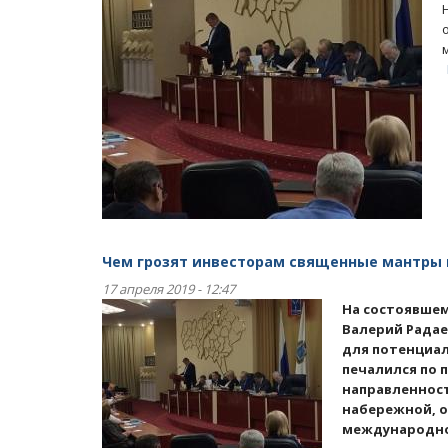
Чем грозят инвесторам священные мантры
17 апреля 2019 - 12:47
На состоявшем
Валерий Рада
для потенциал
печалился по 
направленност
набережной, о
международно