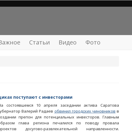
Важное
Статьи
Видео
Фото
ьщиках поступают с инвесторами
На состоявшемся 10 апреля заседании актива Саратова
губернатор Валерий Радаев
обвинил городских чиновников
в
создании препон для потенциальных инвесторов. Главным
образом глава региона печалился по поводу провала
проектов досугово-развлекательной направленности.