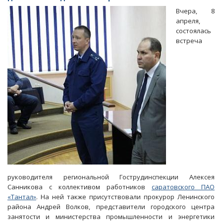
о
Вчера, 8
саратовском
апреля,
iPhone
состоялась
и
встреча
кризисе
на
«Тролзе»
руководителя региональной Гострудинспекции Алексея
Санникова с коллективом работников
саратовского ПАО
«Тантал»
. На ней также присутствовали прокурор Ленинского
района Андрей Волков, представители городского центра
занятости и министерства промышленности и энергетики