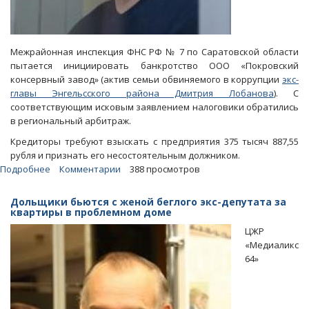
Межрайонная инспекция ФНС РФ № 7 по Саратовской области
пытается инициировать банкротство ООО «Покровский
консервный завод» (актив семьи обвиняемого в коррупции
экс-
главы Энгельсского района Дмитрия Лобанова
). С
соответствующим исковым заявлением налоговики обратились
в региональный арбитраж.
Кредиторы требуют взыскать с предприятия 375 тысяч 887,55
рубля и признать его несостоятельным должником.
Подробнее
о
Комментарии
388 просмотров
Налоговики
подали
Дольщики бьются с женой беглого экс-депутата за
иск
квартиры в проблемном доме
о
ЦЖР
несостоятельности
«Медиаликс
завода
64»
семьи
Дмитрия
Лобанова