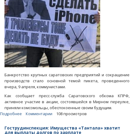
«Тантала»
Банкротство крупных саратовских предприятий и сокращение
производств стало основной темой пикета, проведенного
вчера, 9 апреля, коммунистами.
Как сообщает пресс-служба Саратовского обкома КПРФ,
активное участие в акции, состоявшейся в Мирном переулке,
приняли комсомольцы, обеспокоенные своим будущим.
Подробнее
о
Комментарии
108 просмотров
Коммунисты
напомнили
Гострудинспекция: Имущества «Тантала» хватит
Радаеву
для выплаты долгов по зарплате