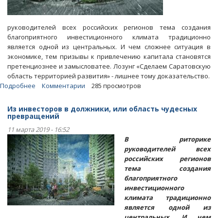
руководителей всех российских регионов тема создания
благоприятного инвестиционного климата традиционно
является одной из центральных. И чем сложнее ситуация в
экономике, тем призывы к привлечению капитала становятся
претенциознее и замысловатее. Лозунг «Сделаем Саратовскую
область территорией развития» - лишнее тому доказательство.
Подробнее
о
Комментарии
285 просмотров
Статья.
Отдавшего
Из инвесторов в должники, или область чудесных
участок
превращений
под
11 марта 2019 - 16:52
возведение
В риторике
жилья
руководителей всех
инвестора
российских регионов
превращают
тема создания
в
благоприятного
должника
инвестиционного
климата традиционно
является одной из
центральных. И чем