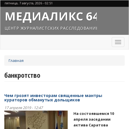
Перейти
пятница, 7 августа, 2026 - 02:51
к
МЕДИАЛИКС 64
основному
содержанию
ЦЕНТР ЖУРНАЛИСТСКИХ РАССЛЕДОВАНИЙ
Toggl
naviga
Вы
Главная
здесь
банкротство
Чем грозят инвесторам священные мантры
кураторов обманутых дольщиков
17 апреля 2019 - 12:47
На состоявшемся 10
апреля заседании
актива Саратова