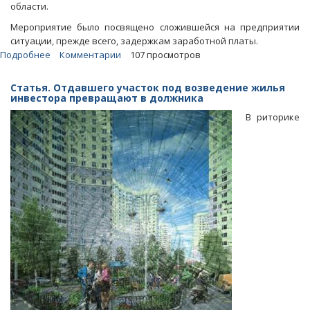
области.
Мероприятие было посвящено сложившейся на предприятии
ситуации, прежде всего, задержкам заработной платы.
Подробнее
о
Комментарии
107 просмотров
Гострудинспекция:
Имущества
Статья. Отдавшего участок под возведение жилья
«Тантала»
инвестора превращают в должника
хватит
В риторике
для
выплаты
долгов
по
зарплате