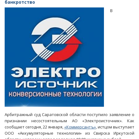
с
банкротство
женой
В
беглого
экс-
депутата
за
квартиры
в
проблемном
доме
Арбитражный суд Саратовской области поступило заявление о
признании несостоятельным АО «Электроисточник». Как
сообщает сегодня, 22 января,
«Коммерсантъ»
, истцом выступает
ООО «Аккумуляторные технологии» из Свирска Иркутской