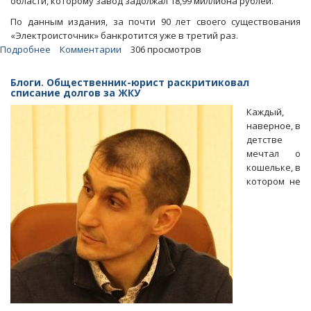
области, которому завод задолжал 18,99 миллиона рублей.
По данным издания, за почти 90 лет своего существования
«Электроисточник» банкротится уже в третий раз.
Подробнее
о
Комментарии
306 просмотров
СМИ:
Саратовскому
Блоги. Общественник-юрист раскритиковал
аккумуляторному
списание долгов за ЖКУ
заводу
Каждый,
грозит
наверное, в
банкротство
детстве
мечтал о
кошельке, в
котором не