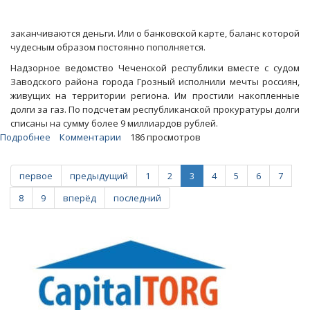
заканчиваются деньги. Или о банковской карте, баланс которой
чудесным образом постоянно пополняется.
Надзорное ведомство Чеченской республики вместе с судом
Заводского района города Грозный исполнили мечты россиян,
живущих на территории региона. Им простили накопленные
долги за газ. По подсчетам республиканской прокуратуры долги
списаны на сумму более 9 миллиардов рублей.
Подробнее
о
Комментарии
186 просмотров
Блоги.
Общественник-
первое
предыдущий
1
2
3
4
5
6
7
юрист
раскритиковал
8
9
вперёд
последний
списание
долгов
за
ЖКУ