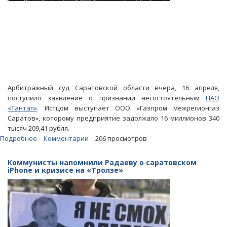
Арбитражный суд Саратовской области вчера, 16 апреля,
поступило заявление о признании несостоятельным
ПАО
«Тантал»
. Истцом выступает ООО «Газпром межрегионгаз
Саратов», которому предприятие задолжало 16 миллионов 340
тысяч 209,41 рубля.
Подробнее
о
Комментарии
206 просмотров
Саратовские
газовики
Коммунисты напомнили Радаеву о саратовском
подали
iPhone и кризисе на «Тролзе»
в
арбитраж
иск
о
банкротстве