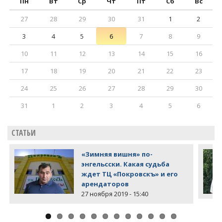
Пн
Вт
Ср
Чт
Пт
Сб
Вс
27
28
29
30
31
1
2
3
4
5
6
7
8
9
10
11
12
13
14
15
16
17
18
19
20
21
22
23
24
25
26
27
28
29
30
31
1
2
3
4
5
6
СТАТЬИ
«Зимняя вишня» по-
энгельсски. Какая судьба
ждет ТЦ «Покровскъ» и его
арендаторов
27 ноября 2019 - 15:40