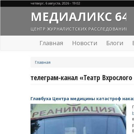
Перейти
четверг, 6 августа, 2026 - 19:02
к
МЕДИАЛИКС 64
основному
содержанию
ЦЕНТР ЖУРНАЛИСТСКИХ РАССЛЕДОВАНИЙ
Главная
Новости
Блоги
Вы
Главная
здесь
телеграм-канал «Театр Вхрослого
Главбуха Центра медицины катастроф нака