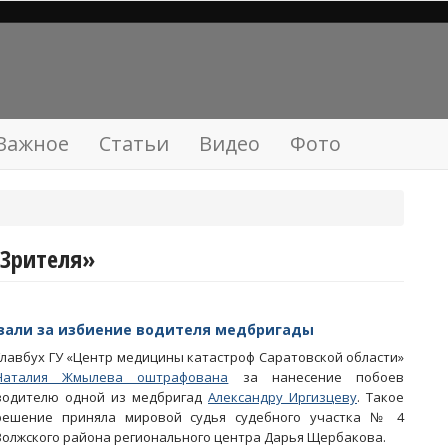
Важное
Статьи
Видео
Фото
 Зрителя»
зали за избиение водителя медбригады
Главбух ГУ «Центр медицины катастроф Саратовской области»
Наталия Жмылева оштрафована
за нанесение побоев
водителю одной из медбригад
Александру Иргизцеву
. Такое
решение приняла мировой судья судебного участка № 4
Волжского района регионального центра Дарья Щербакова.