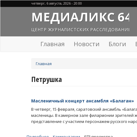
Перейти
четверг, 6 августа, 2026 - 20:00
к
МЕДИАЛИКС 64
основному
содержанию
ЦЕНТР ЖУРНАЛИСТСКИХ РАССЛЕДОВАНИЙ
Главная
Новости
Блоги
Вы
Главная
здесь
Петрушка
Масленичный концерт ансамбля «Балаган»
В четверг, 15 февраля, саратовский ансамбль «Бала
масленицы. В камерном зале филармонии зрителей 
представление с участием персонажем русского нар
Подробнее
о
Комментарии
973 просмотра