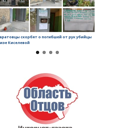
аратовцы скорбят о погибшей от рук убийцы
Митинг против
изе Киселевой
строительству