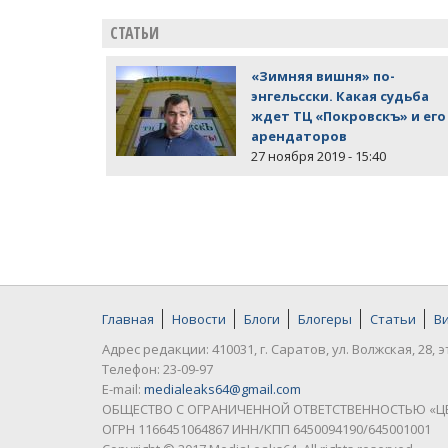
СТАТЬИ
«Зимняя вишня» по-
энгельсски. Какая судьба
ждет ТЦ «Покровскъ» и его
арендаторов
27 ноября 2019 - 15:40
Главная
Новости
Блоги
Блогеры
Статьи
В
Адрес редакции: 410031, г. Саратов, ул. Волжская, 28, э
Телефон: 23-09-97
E-mail:
medialeaks64@gmail.com
ОБЩЕСТВО С ОГРАНИЧЕННОЙ ОТВЕТСТВЕННОСТЬЮ «Ц
ОГРН 1166451064867 ИНН/КПП 6450094190/645001001