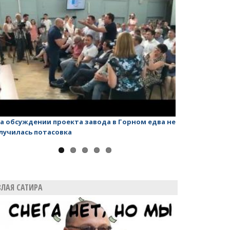
а обсуждении проекта завода в Горном едва не
Валерий Радае
лучилась потасовка
губернатора
ЗЛАЯ САТИРА