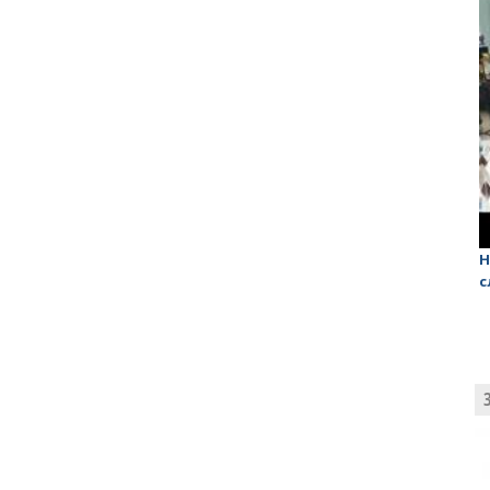
Масленичный концерт ансамбля «Балаган»
Н
с