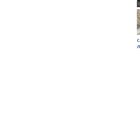
Заводской район превращается в помойку
С
Л