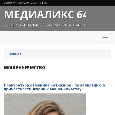
Перейти
суббота, 8 августа, 2026 - 14:26
к
МЕДИАЛИКС 64
основному
содержанию
ЦЕНТР ЖУРНАЛИСТСКИХ РАССЛЕДОВАНИЙ
Toggl
naviga
Вы
Главная
здесь
мошенничество
Прокуратура отменила «отказное» по заявлению о
причастности Журик к мошенничеству