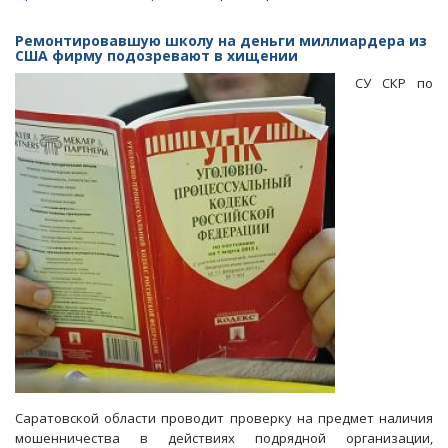
Отказ
чиновников
Ремонтировавшую школу на деньги миллиардера из
мэрии
США фирму подозревают в хищении
выдавать
СУ СКР по
градпланы
обернулся
делом
о
мошенничестве
Саратовской области проводит проверку на предмет наличия
мошенничества в действиях подрядной организации,