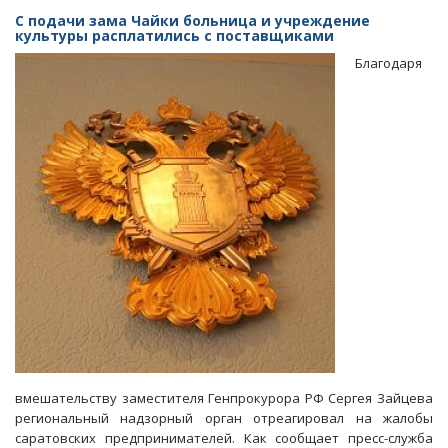
отменила
С подачи зама Чайки больница и учреждение
«отказное»
культуры расплатились с поставщиками
по
Благодаря
заявлению
о
причастности
Журик
к
мошенничеству
вмешательству заместителя Генпрокурора РФ Сергея Зайцева
региональный надзорный орган отреагировал на жалобы
саратовских предпринимателей. Как сообщает пресс-служба