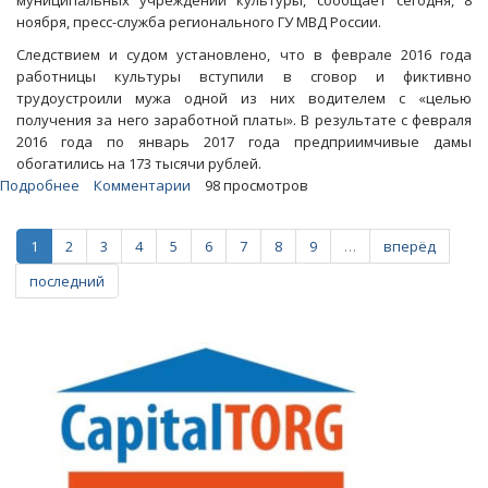
муниципальных учреждений культуры, сообщает сегодня, 8
ноября, пресс-служба регионального ГУ МВД России.
Следствием и судом установлено, что в феврале 2016 года
работницы культуры вступили в сговор и фиктивно
трудоустроили мужа одной из них водителем с «целью
получения за него заработной платы». В результате с февраля
2016 года по январь 2017 года предприимчивые дамы
обогатились на 173 тысячи рублей.
Подробнее
о
Комментарии
98 просмотров
Новоузенские
«культурные»
1
2
3
4
5
6
7
8
9
…
вперёд
мошенницы
обкрадывали
последний
муниципальный
бюджет