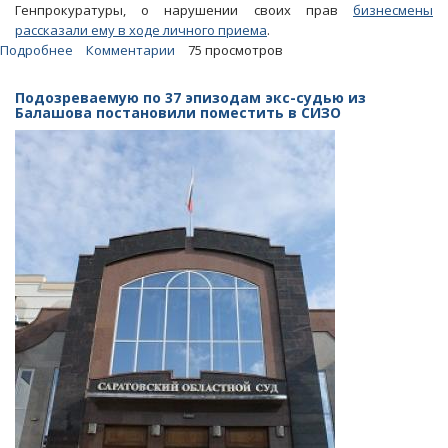
Генпрокуратуры, о нарушении своих прав
бизнесмены
рассказали ему в ходе личного приема
.
Подробнее
о
Комментарии
75 просмотров
С
подачи
Подозреваемую по 37 эпизодам экс-судью из
зама
Балашова постановили поместить в СИЗО
Чайки
больница
и
учреждение
культуры
расплатились
с
поставщиками