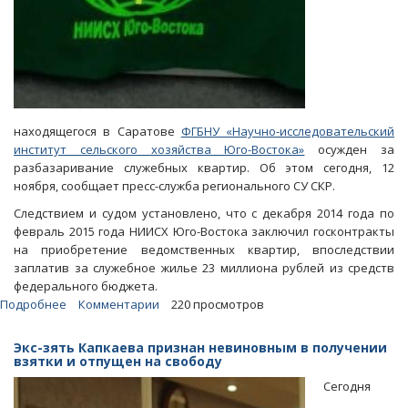
находящегося в Саратове
ФГБНУ «Научно-исследовательский
институт сельского хозяйства Юго-Востока»
осужден за
разбазаривание служебных квартир. Об этом сегодня, 12
ноября, сообщает пресс-служба регионального СУ СКР.
Следствием и судом установлено, что с декабря 2014 года по
февраль 2015 года НИИСХ Юго-Востока заключил госконтракты
на приобретение ведомственных квартир, впоследствии
заплатив за служебное жилье 23 миллиона рублей из средств
федерального бюджета.
Подробнее
о
Комментарии
220 просмотров
Разбазаривший
служебное
Экс-зять Капкаева признан невиновным в получении
жилье
взятки и отпущен на свободу
экс-
Сегодня
директор