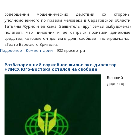
совершении мошеннических действий со стороны
уполномоченного по правам человека в Саратовской области
Татьяны Журик и ее сына. Заявитель (друг семьи омбудсмена)
полагает, что чиновник и ее отпрыск похитили денежные
средства, которые он дал им в долг, сообщает телеграм-канал
«Театр Взрослого Зрителя».
Подробнее
о
Комментарии
902 просмотра
Кредитор
омбудсмена
Разбазаривший служебное жилье экс-директор
Татьяны
НИИСХ Юго-Востока остался на свободе
Журик
Бывший
написал
директор
на
нее
заявление
о
мошенничестве