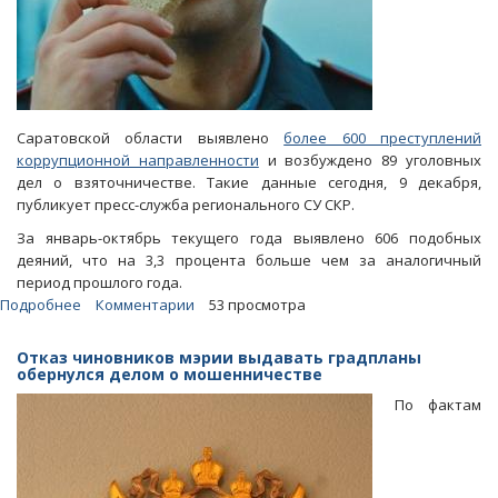
Саратовской области выявлено
более 600 преступлений
коррупционной направленности
и возбуждено 89 уголовных
дел о взяточничестве. Такие данные сегодня, 9 декабря,
публикует пресс-служба регионального СУ СКР.
За январь-октябрь текущего года выявлено 606 подобных
деяний, что на 3,3 процента больше чем за аналогичный
период прошлого года.
Подробнее
о
Комментарии
53 просмотра
СУ
СКР
Отказ чиновников мэрии выдавать градпланы
отметило
обернулся делом о мошенничестве
снижение
По фактам
коррумпированности
сотрудников
полиции