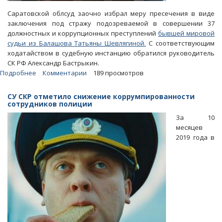
Саратовской облсуд заочно избрал меру пресечения в виде
заключения под стражу подозреваемой в совершении 37
должностных и коррупционных преступлений
бывшей мировой
судьи из Балашова Татьяны Шевлягиной.
С соответствующим
ходатайством в судебную инстанцию обратился руководитель
СК РФ Александр Бастрыкин.
Подробнее
о
Комментарии
189 просмотров
Подозреваемую
по
СУ СКР отметило снижение коррумпированности
37
сотрудников полиции
эпизодам
За 10
экс-
месяцев
судью
2019 года в
из
Балашова
постановили
поместить
в
СИЗО