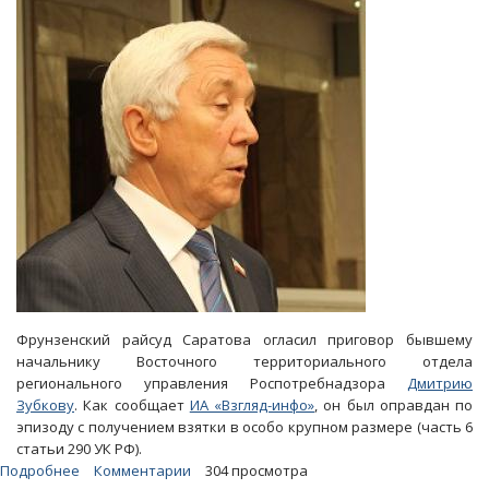
НИИСХ
Юго-
Востока
остался
на
свободе
Фрунзенский райсуд Саратова огласил приговор бывшему
начальнику Восточного территориального отдела
регионального управления Роспотребнадзора
Дмитрию
Зубкову
. Как сообщает
ИА «Взгляд-инфо»
, он был оправдан по
эпизоду с получением взятки в особо крупном размере (часть 6
статьи 290 УК РФ).
Подробнее
о
Комментарии
304 просмотра