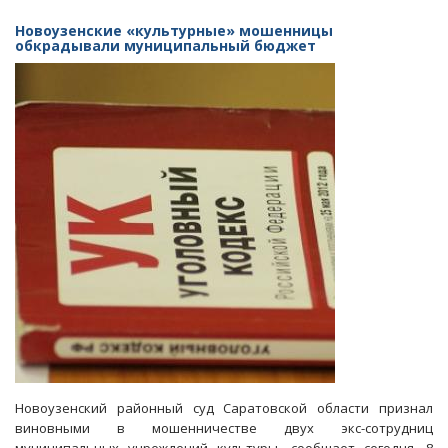
Экс-
зять
Новоузенские «культурные» мошенницы
Капкаева
обкрадывали муниципальный бюджет
признан
невиновным
в
получении
взятки
и
отпущен
на
свободу
Новоузенский районный суд Саратовской области признал
виновными в мошенничестве двух экс-сотрудниц