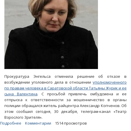
Прокуратура Энгельса отменила решение об отказе в
возбуждении уголовного дела в отношении
уполномоченного
по правам человека в Саратовской области Татьяны Журик и ее
сына Валентина
. С просьбой привлечь омбудсмена и ее
отпрыска к ответственности за мошенничество в органы
полиции обращался житель райцентра Александр Копченов. Об
этом сообшил сегодня, 30 декабря, телеграм-канал «Театр
Взрослого Зрителя».
Подробнее
о
Комментарии
1514 просмотров
Прокуратура