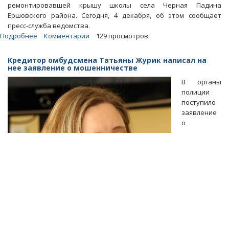
ремонтировавшей крышу школы села Черная Падина
Ершовского района. Сегодня, 4 декабря, об этом сообщает
пресс-служба ведомства.
Подробнее
о
Комментарии
129 просмотров
Ремонтировавшую
школу
Кредитор омбудсмена Татьяны Журик написал на
на
нее заявление о мошенничестве
деньги
В органы
миллиардера
полиции
из
поступило
США
заявление
фирму
о
подозревают
в
хищении