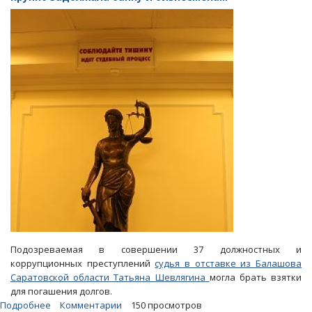
эпизодам
экс-
судью
из
Балашова
постановили
поместить
в
СИЗО
Подозреваемая в совершении 37 должностных и
коррупционных преступлений
судья в отставке из Балашова
Саратовской области Татьяна Шевлягина
могла брать взятки
для погашения долгов.
Подробнее
о
Комментарии
150 просмотров