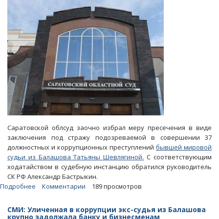
Саратовской облсуд заочно избрал меру пресечения в виде
заключения под стражу подозреваемой в совершении 37
должностных и коррупционных преступлений
бывшей мировой
судьи из Балашова Татьяны Шевлягиной.
С соответствующим
ходатайством в судебную инстанцию обратился руководитель
СК РФ Александр Бастрыкин.
Подробнее
о
Комментарии
189 просмотров
Подозреваемую
по
СМИ: Уличенная в коррупции экс-судья из Балашова
37
крупно задолжала банку и бизнесменам