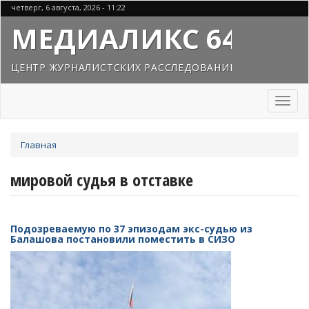
Перейти
четверг, 6 августа, 2026 - 11:22
к
МЕДИАЛИКС 64
основному
содержанию
ЦЕНТР ЖУРНАЛИСТСКИХ РАССЛЕДОВАНИЙ
Toggl
naviga
Вы
Главная
здесь
мировой судья в отставке
Подозреваемую по 37 эпизодам экс-судью из
Балашова постановили поместить в СИЗО