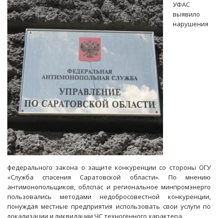
УФАС
захоронении
выявило
радиоактивных
нарушения
отходов
под
открытым
небом
федерального закона о защите конкуренции со стороны ОГУ
«Служба спасения Саратовской области». По мнению
антимонопольщиков, облспас и региональное минпромэнерго
пользовались методами недобросовестной конкуренции,
понуждая местные предприятия использовать свои услуги по
локализации и ликвидации ЧС техногенного характера.