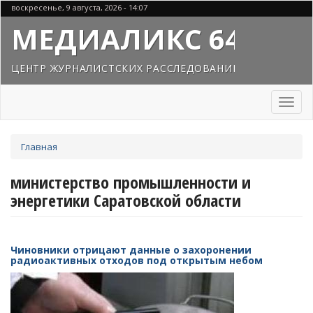
Перейти
воскресенье, 9 августа, 2026 - 14:07
к
МЕДИАЛИКС 64
основному
содержанию
ЦЕНТР ЖУРНАЛИСТСКИХ РАССЛЕДОВАНИЙ
Toggl
naviga
Вы
Главная
здесь
министерство промышленности и
энергетики Саратовской области
Чиновники отрицают данные о захоронении
радиоактивных отходов под открытым небом