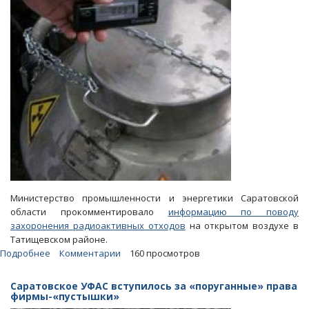
Министерство промышленности и энергетики Саратовской
области прокомментировало
информацию по поводу
захоронения радиоактивных отходов
на открытом воздухе в
Татищевском районе.
Подробнее
о
Комментарии
160 просмотров
Чиновники
отрицают
Саратовское УФАС вступилось за «поруганные» права
данные
фирмы-«пустышки»
о