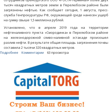
сотрудников оренбургского ООО «РОСТА-Терминал» более двух
тысяч квадратных метров земли в Перелюбском районе были
загрязнены нефтью. Как сообщает сегодня, 1 августа, пресс-
служба Генпрокуратуры РФ, окружающей среде нанесен ущерб
на сумму свыше 1,5 миллиона рублей.
Установлено, что в апреле 2019 года на территории
нефтеналивного пункта «Смородинка» в Перелюбском районе
на железнодорожной сливо-наливной эстакаде произошел
разлив нефти. В результате общая площадь загрязнения почвы
составила 2 тысячи 320 квадратных метров.
Подробнее
о
Комментарии
63 просмотра
Оренбургские
нефтяники
загадили
землю
в
Перелюбском
районе