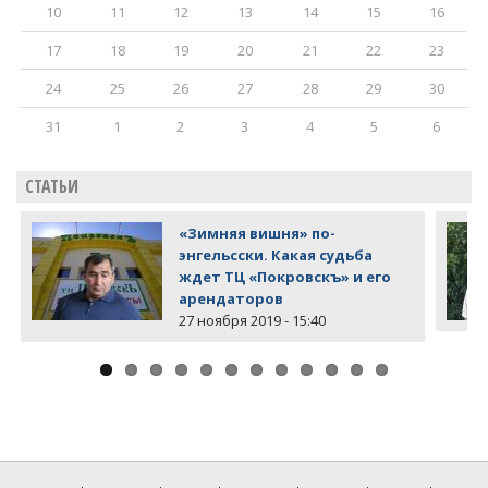
10
11
12
13
14
15
16
17
18
19
20
21
22
23
24
25
26
27
28
29
30
31
1
2
3
4
5
6
СТАТЬИ
«Зимняя вишня» по-
энгельсски. Какая судьба
ждет ТЦ «Покровскъ» и его
арендаторов
27 ноября 2019 - 15:40