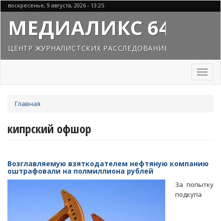
Перейти
воскресенье, 9 августа, 2026 - 13:25
к
МЕДИАЛИКС 64
основному
содержанию
ЦЕНТР ЖУРНАЛИСТСКИХ РАССЛЕДОВАНИЙ
Toggl
naviga
Вы
Главная
здесь
кипрский офшор
Возглавляемую взяткодателем нефтяную компанию
оштрафовали на полмиллиона рублей
За попытку
подкупа