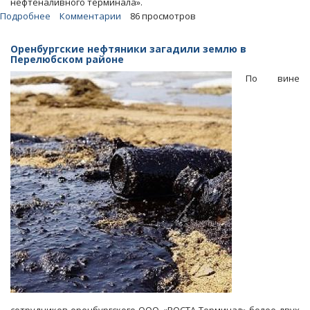
нефтеналивного терминала».
Подробнее
о
Комментарии
86 просмотров
Возглавляемую
взяткодателем
Оренбургские нефтяники загадили землю в
нефтяную
Перелюбском районе
компанию
По вине
оштрафовали
на
полмиллиона
рублей