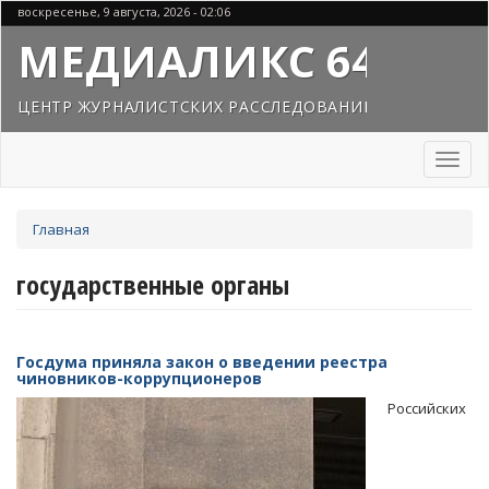
Перейти
воскресенье, 9 августа, 2026 - 02:06
к
МЕДИАЛИКС 64
основному
содержанию
ЦЕНТР ЖУРНАЛИСТСКИХ РАССЛЕДОВАНИЙ
Toggl
naviga
Вы
Главная
здесь
государственные органы
Госдума приняла закон о введении реестра
чиновников-коррупционеров
Российских