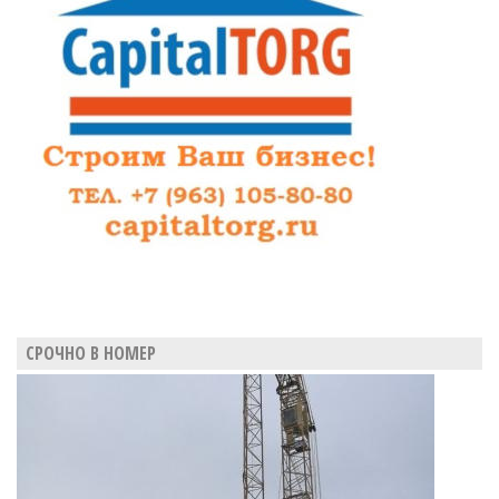
о
введении
реестра
чиновников-
коррупционеров
СРОЧНО В НОМЕР