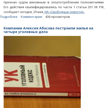
признан судом виновным в злоупотреблении полномочиями.
Его действия квалифицировались по части 1 статьи 201 УК РФ,
сообщает сегодня, 29 мая,
ИА «Свободные новости».
Подробнее
о
Комментарии
436 просмотров
Сына
депутата
Компании Алексея Абасова построили жилья на
облдумы
четыре уголовных дела
Алексея
Сергеева
отправили
в
колонию