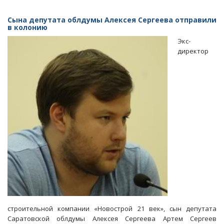
«Дело
Абасова».
Сына депутата облдумы Алексея Сергеева отправили
Квартиры
в колонию
в
Экс-
проблемных
директор
домах
продолжают
продавать
строительной компании «Новострой 21 век», сын депутата
Саратовской облдумы Алексея Сергеева Артем Сергеев