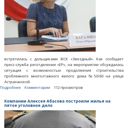
встретилась с дольщиками ЖСК «Звездный». Как сообщает
пресс-служба реготделения «ЕР», на мероприятии обсуждалась
ситуация с возможностью продолжения строительства
проблемного многоэтажного жилого дома №50/60 на улице
Астраханской.
Подробнее
о
Комментарии
112 просмотров
Стройкомпания
пообещала
Компании Алексея Абасова построили жилья на
дольщикам
пятое уголовное дело
и
Баталиной
сдать
дом