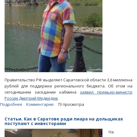
Правительство РФ выделяет Саратовской области 3,6 миллиона
рублей для поддержки регионального бюджета. Об этом на
сегодняшнем заседании кабмина
заявил премьер-министр
России Дмитрий Медведев
.
Подробнее
о
Комментарии
73 просмотра
Правительство
РФ
Статьи. Как в Саратове ради пиара на дольщиках
дает
поступают с инвесторами
области
На
3,6