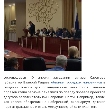
миллиарда
на
лекарства
и
погашение
долгов
состоявшемся 10 апреля заседании актива Саратова
губернатор Валерий Радаев
обвинил городских чиновников
в
создании препон для потенциальных инвесторов. Главным
образом глава региона печалился по поводу провала проектов
досугово-развлекательной направленности. Например, таких,
как колесо обозрения на набережной, океанариум, детский
парк аттракционов и отель международной сети «Хилтон».