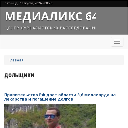
Перейти
пятница, 7 августа, 2026 - 08:26
к
МЕДИАЛИКС 64
основному
содержанию
ЦЕНТР ЖУРНАЛИСТСКИХ РАССЛЕДОВАНИЙ
Toggl
naviga
Вы
Главная
здесь
дольщики
Правительство РФ дает области 3,6 миллиарда на
лекарства и погашение долгов