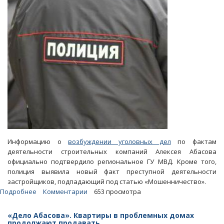
до
конца
года
Информацию о
возбуждении уголовных дел
по фактам
деятельности строительных компаний Алексея Абасова
официально подтвердило региональное ГУ МВД. Кроме того,
полиция выявила новый факт преступной деятельности
застройщиков, подпадающий под статью «Мошенничество».
Подробнее
о
Комментарии
653 просмотра
Компании
Алексея
«Дело Абасова». Квартиры в проблемных домах
Абасова
продолжают продавать