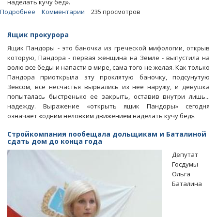
наделать кучу бед».
Подробнее
о
Комментарии
235 просмотров
Блоги.
Кто
Ящик прокурора
выиграет
Ящик Пандоры - это баночка из греческой мифологии, открыв
в
которую, Пандора - первая женщина на Земле - выпустила на
тяжбе
волю все беды и напасти в мире, сама того не желая. Как только
между
Пандора приоткрыла эту проклятую баночку, подсунутую
прокурорами,
Зевсом, все несчастья вырвались из нее наружу, и девушка
чиновниками
попыталась быстренько ее закрыть, оставив внутри лишь...
и
надежду. Выражение «открыть ящик Пандоры» сегодня
застройщиками
означает «одним неловким движением наделать кучу бед».
Стройкомпания пообещала дольщикам и Баталиной
сдать дом до конца года
Депутат
Госдумы
Ольга
Баталина