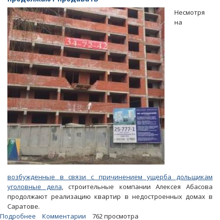
построили
Несмотря
жилья
на
на
пятое
уголовное
дело
возбужденные в связи с причинением ущерба дольщикам
уголовные дела
, строительные компании Алексея Абасова
продолжают реализацию квартир в недостроенных домах в
Саратове.
Подробнее
о
Комментарии
762 просмотра