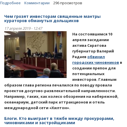
Подробнее
о
Комментарии
296 просмотров
Статьи.
Как
Чем грозят инвесторам священные мантры
в
кураторов обманутых дольщиков
Саратове
17 апреля 2019 - 12:47
ради
На состоявшемся 10
пиара
апреля заседании
на
актива Саратова
дольщиках
губернатор Валерий
поступают
Радаев
обвинил
с
городских чиновников
в
инвесторами
создании препон для
потенциальных
инвесторов. Главным
образом глава региона печалился по поводу провала
проектов досугово-развлекательной направленности.
Например, таких, как колесо обозрения на набережной,
океанариум, детский парк аттракционов и отель
международной сети «Хилтон».
Блоги. Кто выиграет в тяжбе между прокурорами,
чиновниками и застройщиками