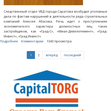
Следственный отдел УВД города Саратова возбудил уголовные
дела по фактам нарушений в деятельности ряда строительных
компаний Алексея Абасова. Речь идет о преступлениях
экономического характера должностных лиц таких
застройщиков, как «Град-С», «Миал-Девелопемент», «Град-
Инвест», «Град Инвест».
Подробнее
о
Комментарии
1343 просмотра
Компании
Алексея
1
2
вперёд
последний
Абасова
построили
жилья
на
четыре
уголовных
дела