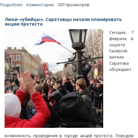
Подробнее
о
Комментарии
207 просмотров
Люки-«убийцы».
Михаил
Люки-«убийцы». Саратовцы начали планировать
Исаев
акции протеста
игнорировал
Сегодня, 7
требования
февраля, в
прокуроров
соцсети
Facebook
жители
Саратова
обсуждают
возможность проведения в городе акций протеста. Поводом