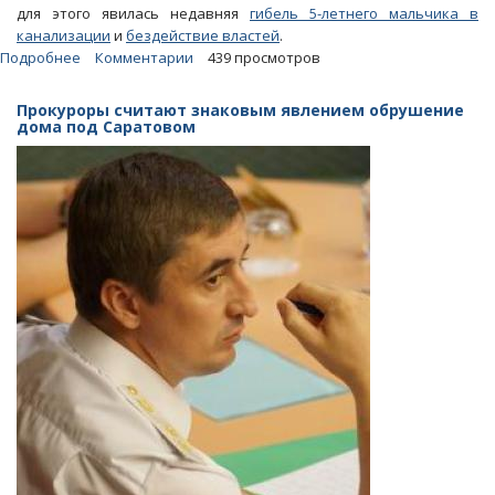
для этого явилась недавняя
гибель 5-летнего мальчика в
канализации
и
бездействие властей
.
Подробнее
о
Комментарии
439 просмотров
Люки-«убийцы».
Саратовцы
Прокуроры считают знаковым явлением обрушение
начали
дома под Саратовом
планировать
акции
протеста