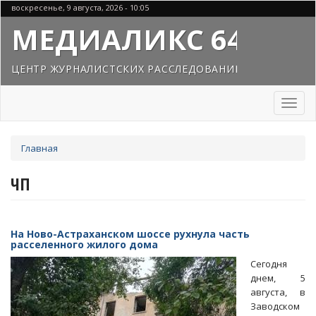
Перейти
воскресенье, 9 августа, 2026 - 10:05
к
МЕДИАЛИКС 64
основному
содержанию
ЦЕНТР ЖУРНАЛИСТСКИХ РАССЛЕДОВАНИЙ
Toggl
naviga
Вы
Главная
здесь
ЧП
На Ново-Астраханском шоссе рухнула часть
расселенного жилого дома
Сегодня
днем, 5
августа, в
Заводском