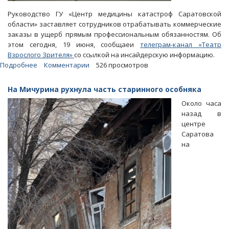
Руководство ГУ «Центр медицины катастроф Саратовской
области» заставляет сотрудников отрабатывать коммерческие
заказы в ущерб прямым профессиональным обязанностям. Об
этом сегодня, 19 июня, сообщаеи
телеграм-канал «Театр
Взрослого Зрителя»
со ссылкой на инсайдерскую информацию.
Подробнее
о
Комментарии
526 просмотров
«ТВЗ»:
Центр
На Мичурина рухнула часть старинного особняка
медицины
Около часа
катастроф
назад в
«превратили
центре
в
Саратова
коммерческую
на
шарашку»