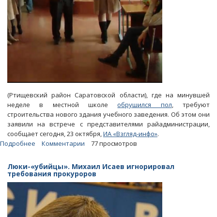
(Ртищевский район Саратовской области), где на минувшей
неделе в местной школе
обрушился пол
, требуют
строительства нового здания учебного заведения. Об этом они
заявили на встрече с представителями райадминистрации,
сообщает сегодня, 23 октября,
ИА «Взгляд-инфо»
.
Подробнее
о
Комментарии
77 просмотров
Жители
ртищевского
Люки-«убийцы». Михаил Исаев игнорировал
села
требования прокуроров
потребовали
у
районных
чиновников