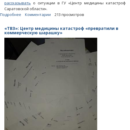
рассказывать
о ситуации в ГУ «Центр медицины катастроф
Саратовской области».
Подробнее
о
Комментарии
213 просмотров
В
Саратовском
«ТВЗ»: Центр медицины катастроф «превратили в
Центре
коммерческую шарашку»
медицины
катастроф
нарушались
трудовые
права