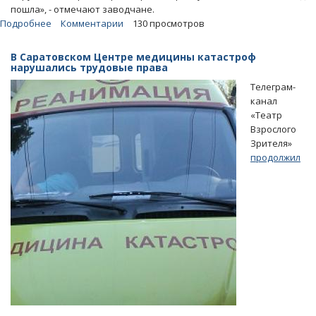
пошла», - отмечают заводчане.
Подробнее
о
Комментарии
130 просмотров
На
Ново-
В Саратовском Центре медицины катастроф
Астраханском
нарушались трудовые права
шоссе
Телеграм-
рухнула
канал
часть
«Театр
расселенного
Взрослого
жилого
Зрителя»
дома
продолжил