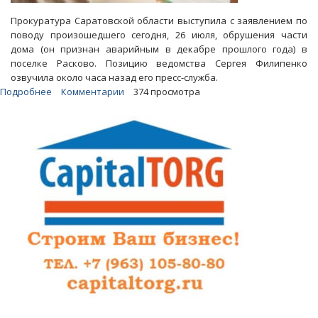
Прокуратура Саратовской области выступила с заявлением по
поводу произошедшего сегодня, 26 июля, обрушения части
дома (он признан аварийным в декабре прошлого года) в
поселке Расково. Позицию ведомства Сергея Филипенко
озвучила около часа назад его пресс-служба.
Подробнее
о
Комментарии
374 просмотра
Прокуроры
считают
знаковым
явлением
обрушение
дома
под
Саратовом