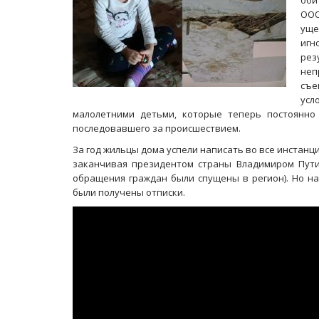
оби
ООО
уще
игн
рез
неп
съе
усл
малолетними детьми, которые теперь постоянно
последовавшего за происшествием.
За год жильцы дома успели написать во все инстанц
заканчивая президентом страны Владимиром Пути
обращения граждан были спущены в регион). Но на
были получены отписки.