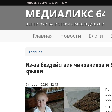
Перейти
четверг, 6 августа, 2026 - 15:10
к
МЕДИАЛИКС 64
основному
содержанию
ЦЕНТР ЖУРНАЛИСТСКИХ РАССЛЕДОВАНИЙ
Главная
Новости
Блоги
Вы
Главная
здесь
Из-за бездействия чиновников и 
крыши
9 января, 2020 - 12:15
Поч
дом
обв
ЧП 