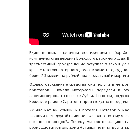
Единственным значимым достижением в борьб
компанией стал вердикт Волжского районного суда.
трехмесячный срок (решение вступило в законную 
Масленичный концерт ансамбля «Ба
крыше многоквартирного дома». Кроме того, суд по
более 2,3 миллиона рублей - материальный и морал
Однако отсуженные средства они получить не могу
приставов. Сначала материалы передали в от
зарегистрирован в поселке Дубки. Но потом, когда 
Волжском районе Саратова, производство передали
«У нас нет ни крыши, ни потолка. Потолок у нас
заканчивает, другой начинает. Холодно, потому что 
в конце-то концов?.. Почему мы так не защищены?
возмущается житель дома Наталья Тютина, воспиты