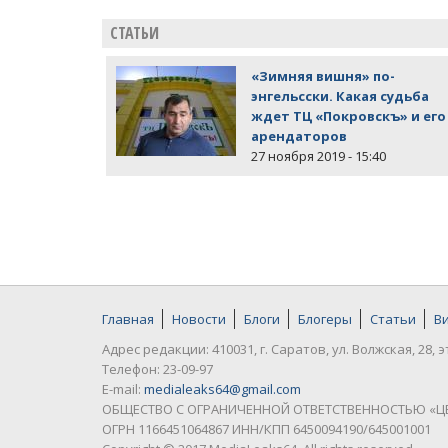
СТАТЬИ
«Зимняя вишня» по-
энгельсски. Какая судьба
ждет ТЦ «Покровскъ» и его
арендаторов
27 ноября 2019 - 15:40
Главная
Новости
Блоги
Блогеры
Статьи
В
Адрес редакции: 410031, г. Саратов, ул. Волжская, 28, э
Телефон: 23-09-97
E-mail:
medialeaks64@gmail.com
ОБЩЕСТВО С ОГРАНИЧЕННОЙ ОТВЕТСТВЕННОСТЬЮ «Ц
ОГРН 1166451064867 ИНН/КПП 6450094190/645001001