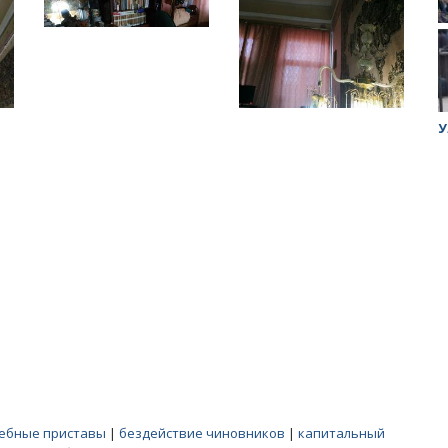
ук убийцы
Митинг против планов Росатома по
У
строительству завода в Горном
ебные приставы
|
бездействие чиновников
|
капитальный