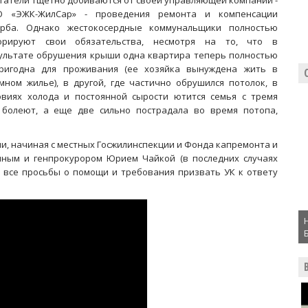
татели тщетно добиваются от своей управляющей компании -
 «ЭЖК-ЖилСар» - проведения ремонта и компенсации
рба. Однако жестокосердные коммунальщики полностью
орируют свои обязательства, несмотря на то, что в
ультате обрушения крыши одна квартира теперь полностью
ригодна для проживания (ее хозяйка вынуждена жить в
мном жилье), в другой, где частично обрушился потолок, в
овиях холода и постоянной сырости ютится семья с тремя
 болеют, а еще две сильно пострадала во время потопа,
ии, начиная с местных Госжилинспекции и Фонда капремонта и
ным и генпрокурором Юрием Чайкой (в последних случаях
 все просьбы о помощи и требования призвать УК к ответу