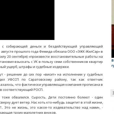
е с собирающей деньги и бездействующей управляющей
 В августе прошлого года Фемида обязала ООО «ЭЖК-ЖилСар» в
силу 20 сентября) «произвести восстановительные работы на
лаган»
На обсуждении проекта завода в Горном едва не
В
становил взыскать с УК в пользу семи собственников квартир
случилась потасовка
г
ьный ущерб, штрафы и судебные издержки.
т - решение до сих пор «висит» на исполнении у судебных
дел УФССП по Саратовскому району, так как ответчик
оказалось, что фактически управляющая компания прописана в
 в соответствующий РОСП.
 тоже обвалился. Сырость. Дети постоянно болеют - один
сверху дует ветер. Нас хоть кто-нибудь защитит в этой жизни,
.. Это не жизнь, это какое-то издевательство над нами», -
вающая троих малолетних внуков.