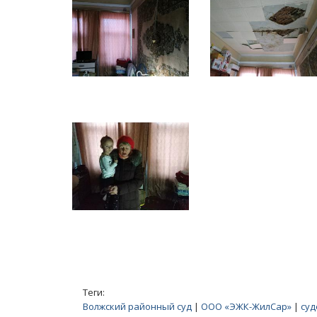
ащается в помойку
Саратовцы скорбят о погибшей от р
Лизе Киселевой
Теги:
Волжский районный суд
|
ООО «ЭЖК-ЖилСар»
|
суд