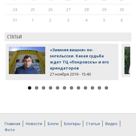
24
25
26
27
28
29
30
31
1
2
3
4
5
6
СТАТЬИ
«Зимняя вишня» по-
энгельсски. Какая судьба
ждет ТЦ «Покровскъ» и его
арендаторов
27 ноября 2019 - 15:40
Главная
Новости
Блоги
Блогеры
Статьи
Видео
Фото