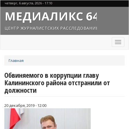
Перейти
четверг, 6 августа, 2026 - 17:10
к
МЕДИАЛИКС 64
основному
содержанию
ЦЕНТР ЖУРНАЛИСТСКИХ РАССЛЕДОВАНИЙ
Toggl
naviga
Вы
Главная
здесь
Обвиняемого в коррупции главу
Калининского района отстранили от
должности
20 декабря, 2019 - 12:00