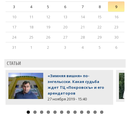
3
4
5
6
7
8
9
10
11
12
13
14
15
16
17
18
19
20
21
22
23
24
25
26
27
28
29
30
31
1
2
3
4
5
6
СТАТЬИ
«Зимняя вишня» по-
энгельсски. Какая судьба
ждет ТЦ «Покровскъ» и его
арендаторов
27 ноября 2019 - 15:40