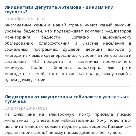
Инициатива депутата Артемова - цинизм или
глупость?
18 ноября 2019 - 10:12
Многодетные семьи в нашей стране имеют самый высокий
уровень бедности, что подтверждает комплекс индикаторов
мониторинга бедности. Согласно Национальному
обследованию благосостояния и участия населения в
социальных программах, душевой дефицит доходов у
многодетных выше среднероссийского уровня в полтора раза и
составляет 44,2 процента от величины прожиточного
минимума. Крайняя бедность характерна для трети
многодетных семей, что в четыре раза чаще, чем у семей с
одним-двумя детьми.
Люди продают имущество и собираются уезжать из
Пугачева
30 октября 2019 - 09:59
На днях мне на электронную почту прислала письмо
жительница Пугачева, моя избирательница. Хочу поделиться
им с читателями, не комментируя, не давая оценок. Каждый сам
сделает свой вывод. Привожу письмо дословно, без купюр.