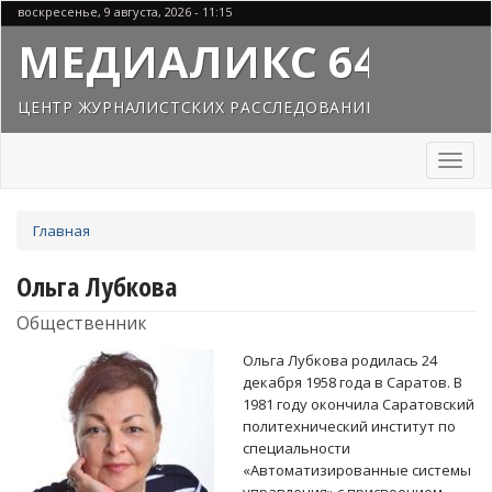
Перейти
воскресенье, 9 августа, 2026 - 11:15
к
МЕДИАЛИКС 64
основному
содержанию
ЦЕНТР ЖУРНАЛИСТСКИХ РАССЛЕДОВАНИЙ
Toggl
naviga
Вы
Главная
здесь
Ольга Лубкова
Общественник
Ольга Лубкова родилась 24
декабря 1958 года в Саратов. В
1981 году окончила Саратовский
политехнический институт по
специальности
«Автоматизированные системы