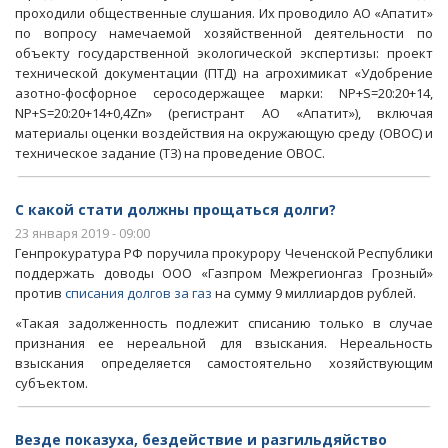
проходили общественные слушания. Их проводило АО «Апатит»
по вопросу намечаемой хозяйственной деятельности по
объекту государственной экологической экспертизы: проект
технической документации (ПТД) на агрохимикат «Удобрение
азотно-фосфорное серосодержащее марки: NP+S=20:20+14,
NP+S=20:20+14+0,4Zn» (регистрант АО «Апатит»), включая
материалы оценки воздействия на окружающую среду (ОВОС) и
техническое задание (ТЗ) на проведение ОВОС.
С какой стати должны прощаться долги?
23 января 2019 - 09:00
Генпрокуратура РФ поручила прокурору Чеченской Республики
поддержать доводы ООО «Газпром Межрегионгаз Грозный»
против
списания долгов за газ
на сумму 9 миллиардов рублей.
«Такая задолженность подлежит списанию только в случае
признания ее нереальной для взыскания. Нереальность
взыскания определяется самостоятельно хозяйствующим
субъектом.
Везде показуха, бездействие и разгильдяйство