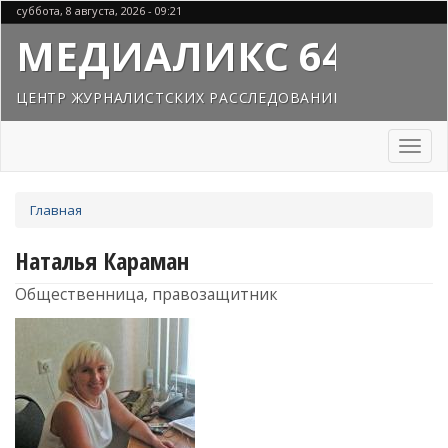
Перейти
суббота, 8 августа, 2026 - 09:21
к
МЕДИАЛИКС 64
основному
содержанию
ЦЕНТР ЖУРНАЛИСТСКИХ РАССЛЕДОВАНИЙ
Toggl
naviga
Вы
Главная
здесь
Наталья Караман
Общественница, правозащитник