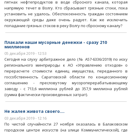
пятнах нефтепродуктов в воде сбросного канала, которая
напрямую течет в Волгу. Кто сбрасывает грязные стоки, пока
установить не удалось. Обеспокоенность граждан состоянием
окружающей среды даже очень радует. Как же исключить
попадание грязных стоков в реку Волгу по сбросному каналу?
Плакали наши мусорные денежки - сразу 210
миллионов
05 декабря 2019 - 12:53
Сегодня на слуху арбитражное дело (№ А57-6336/2019) по иску
регионального минприроды к АО «Управлению отходов» о
перерасчете стоимости единиц имущества, переданного в
госсобственность Саратовской области по концессионному
соглашению - пресловутому мусороперерабатывающему
заводу - с 713,6 миллиона рублей до 357,9 миллиона рублей
(сумма фактически произведенных затрат).
Не жалея живота своего....
03 декабря 2019 - 12:16
По чистой случайности 27 ноября оказалась в Балаковском
городском центре искусств (на улице Коммунистической), где