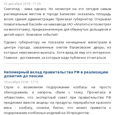
25 декабря 2018 - 11:29
Снегопад - зима однако. Но несмотря на это сегодня самым
расчищенным местом в городе Балаково оказалась площадь
возле здания администрации. Приезжал губернатор. Открывал
плавательный бассейн на химзаводе (АО «Апатит») и посмотрел
на многоэтажку, предназначенную для обманутых дольщиков и
детей-сирот. Знаковое событие!
Однако губернатору не показали нечищеные магистрали в
центре города, заваленные снегом балаковские дворы, из
которых невозможно выехать. Хотя вряд ли ему это интересно.
Главное - достижения, за которые надо публично отчитаться.
Непомерный вклад правительства РФ в реализацию
дожития до пенсии
19 ноября 2018 - 17:15
Слухи о возможном подорожании колбасы не просто
обескуражили, а напрочь сбили с толку. Прочитала в
«Известиях», что экспертный совет при правительстве РФ
предложил ввести акцизы на продукты переработки красного
мяса - колбасу, сосиски, бекон, что может привести к
подорожанию колбасных изделий на 30 процентов.