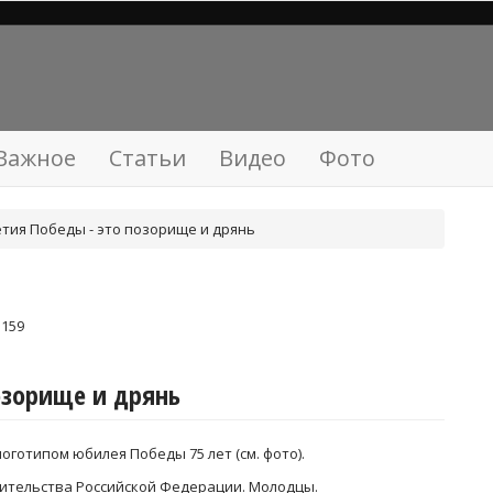
Важное
Статьи
Видео
Фото
етия Победы - это позорище и дрянь
 159
озорище и дрянь
логотипом юбилея Победы 75 лет (см. фото).
вительства Российской Федерации. Молодцы.