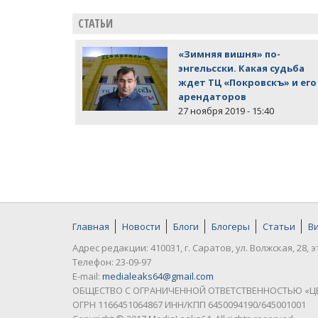
СТАТЬИ
«Зимняя вишня» по-
энгельсски. Какая судьба
ждет ТЦ «Покровскъ» и его
арендаторов
27 ноября 2019 - 15:40
Главная
Новости
Блоги
Блогеры
Статьи
В
Адрес редакции: 410031, г. Саратов, ул. Волжская, 28, э
Телефон: 23-09-97
E-mail:
medialeaks64@gmail.com
ОБЩЕСТВО С ОГРАНИЧЕННОЙ ОТВЕТСТВЕННОСТЬЮ «Ц
ОГРН 1166451064867 ИНН/КПП 6450094190/645001001