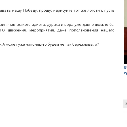
ывать нашу Победу, прошу: нарисуйте тот же логотип, пусть
свинячим всякого идиота, дурака и вора уже давно должно бы
ГО движения, мероприятия, даже поползновения нашего
 А может уже наконец-то будем не так бережливы, а?
лаган»
На обсуждении проекта завода в Горном едва не
В
случилась потасовка
г