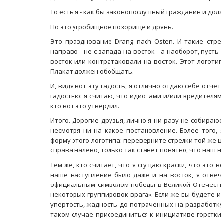
То есть я - как бы законопослушный гражданин и до
Но это угробищное позорище и дрянь.
Это празднование Drang nach Osten. И такие стре
направо - не с запада на восток - а наоборот, пуст
восток или контратаковали на восток. Этот логот
Плакат должен обобщать.
И, видя вот эту гадость, я отлично отдаю себе отч
гадостью: я считаю, что идиотами и/или вредителями
кто вот это утвердил.
Итого. Дорогие друзья, лично я ни разу не собира
несмотря ни на какое постановление. Более того,
форму этого логотипа: переверните стрелки той же 
справа налево, только так станет понятно, что наш 
Тем же, кто считает, что я сгущаю краски, что это
наше наступление было даже и на восток, я отвеч
официальным символом победы в Великой Отечеств
некоторых группировок врага». Если же вы будете 
упертость, жадность до потраченных на разработку
таком случае присоединиться к инициативе горстк