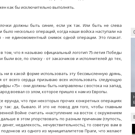
лжен как бы исключительно выполнять.
лочки должны быть синие, если уж так. Или быть не слева
ь и было несколько операций, когда наши войска наступали на
ип - не единомоментный снимок одной операции. Это плакат.
ет в том, что я называю официальный логотип 75-летия Победы
 были все, по списку - от заказчиков и исполнителей до тех,
юсь ни в какой форме использовать эту бессмысленную дрянь,
 я от всего сердца призываю всех использовать следующую
цифры «75» - они должны быть направлены с востока на запад,
народ воевал со злом, которое пришло к нам из Европы.
 все ерунда, что при некоторых прочих конкретных операциях
у так: да, бывало. И это не повод для того, чтобы главным
енной Войне считать «наступление на восток с окружением
и дальше в этом упорствовать по разным причинам (глупость,
 денег, недалекость, нечувствительность), то советую вам в
и подонков из одного из муниципалитетов Праги, что желают