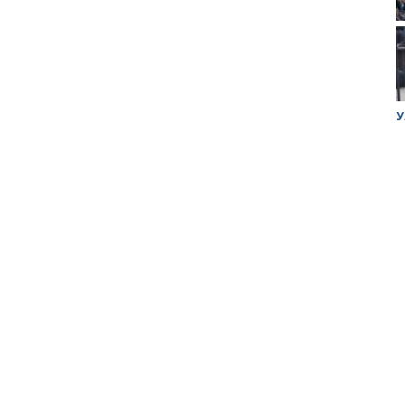
ук убийцы
Митинг против планов Росатома по
У
строительству завода в Горном