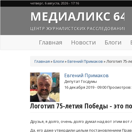
Перейти
четверг, 6 августа, 2026 - 17:16
к
МЕДИАЛИКС 64
основному
содержанию
ЦЕНТР ЖУРНАЛИСТСКИХ РАССЛЕДОВАНИЙ
Главная
Новости
Блоги
Вы
Главная
»
Блоги
»
Евгений Примаков
»
Логотип 75-л
здесь
Евгений Примаков
Депутат Госдумы
16 декабря 2019 - 09:00
Просмотров:
Логотип 75-летия Победы - это п
Друзья, я долго, очень долго думал над вот этим вот 
Да, его даже утвердили целым постановлением Пра