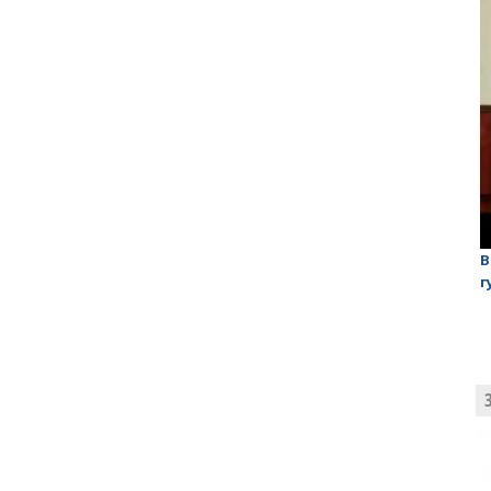
лаган»
На обсуждении проекта завода в Горном едва не
В
случилась потасовка
г