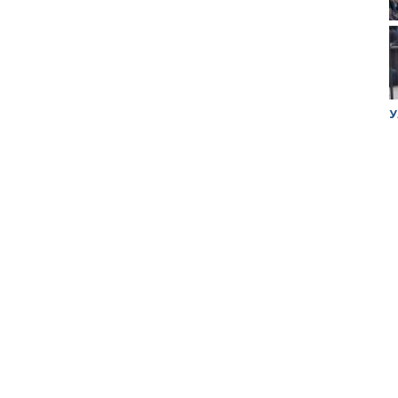
ук убийцы
Митинг против планов Росатома по
У
строительству завода в Горном