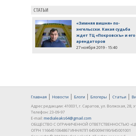
СТАТЬИ
«Зимняя вишня» по-
энгельсски. Какая судьба
ждет ТЦ «Покровскъ» и его
арендаторов
27 ноября 2019 - 15:40
Главная
Новости
Блоги
Блогеры
Статьи
В
Адрес редакции: 410031, г. Саратов, ул. Волжская, 28, э
Телефон: 23-09-97
E-mail:
medialeaks64@gmail.com
ОБЩЕСТВО С ОГРАНИЧЕННОЙ ОТВЕТСТВЕННОСТЬЮ «Ц
ОГРН 1166451064867 ИНН/КПП 6450094190/645001001