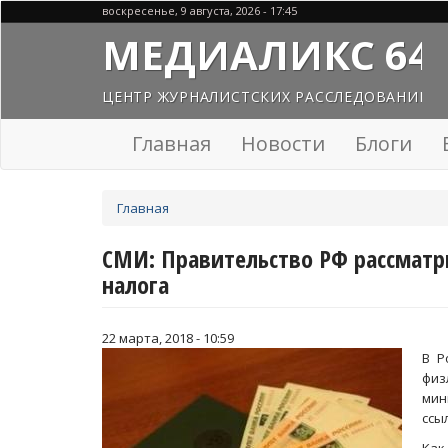
Перейти
воскресенье, 9 августа, 2026 - 17:45
к
МЕДИАЛИКС 64
основному
содержанию
ЦЕНТР ЖУРНАЛИСТСКИХ РАССЛЕДОВАНИЙ
Главная
Новости
Блоги
Вы
Главная
здесь
СМИ: Правительство РФ рассмат
налога
22 марта, 2018 - 10:59
В Р
физ
мин
ссы