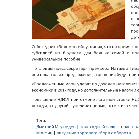
Как
обс
вве
взн
тор
про
дет
Собеседник «Ведомостей» уточнил, что во время с
субсидией из бюджета для бедных семей и по
универсальное пособие.
По словам пресс-секретаря премьера Натальи Тима
они пока только предложения, а решения будут прин
«Предложенные меры ударят по доходам населения 
экономики в 2017 году, но дополнительные налоги и с
Повышение НДФЛ при отмене льготной ставки НДС 
доходы, а с другой – увеличит цены», - отметила чл
Теги:
Дмитрий Медведев
|
подоходный налог
|
налогова
Минфин
|
введение торгового сбора с оборота