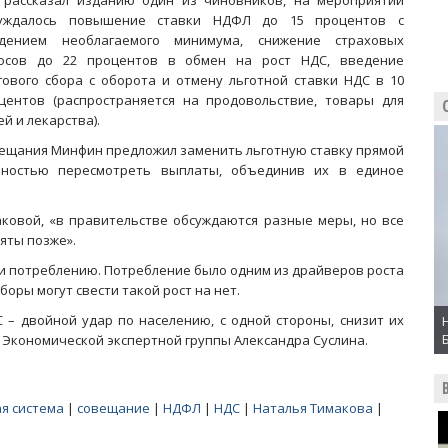
 рассказал изданию один из чиновников, на мероприятии
уждалось повышение ставки НДФЛ до 15 процентов с
дением необлагаемого минимума, снижение страховых
осов до 22 процентов в обмен на рост НДС, введение
гового сбора с оборота и отмену льготной ставки НДС в 10
центов (распространяется на продовольствие, товары для
ей и лекарства).
овещания Минфин предложил заменить льготную ставку прямой
лностью пересмотреть выплаты, объединив их в единое
ковой, «в правительстве обсуждаются разные меры, но все
яты позже».
и потреблению. Потребление было одним из драйверов роста
боры могут свести такой рост на нет.
– двойной удар по населению, с одной стороны, снизит их
ен Экономической экспертной группы Александра Суслина.
я система
|
совещание
|
НДФЛ
|
НДС
|
Наталья Тимакова
|