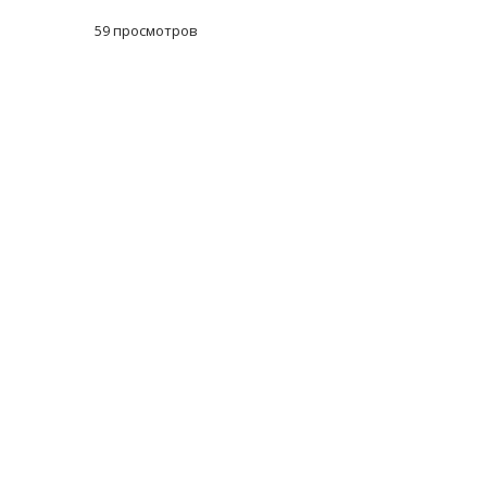
59 просмотров
Масленичный концерт ансамбля «Ба