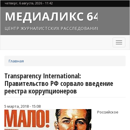
Перейти
четверг, 6 августа, 2026 - 11:42
к
МЕДИАЛИКС 64
основному
содержанию
ЦЕНТР ЖУРНАЛИСТСКИХ РАССЛЕДОВАНИЙ
Toggl
naviga
Вы
Главная
здесь
Transparency International:
Правительство РФ сорвало введение
реестра коррупционеров
5 марта, 2018 - 15:08
Российское