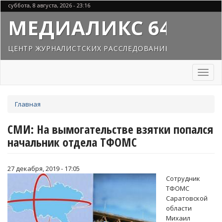
Перейти
суббота, 8 августа, 2026 - 23:16
к
МЕДИАЛИКС 64
основному
содержанию
ЦЕНТР ЖУРНАЛИСТСКИХ РАССЛЕДОВАНИЙ
Toggl
naviga
Вы
Главная
здесь
СМИ: На вымогательстве взятки попался
начальник отдела ТФОМС
27 декабря, 2019 - 17:05
Сотрудник
ТФОМС
Саратовской
области
Михаил