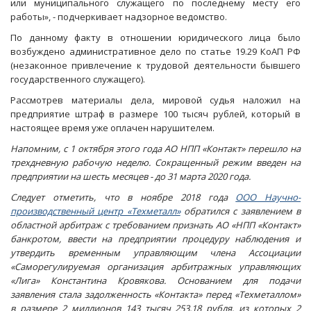
или муниципального служащего по последнему месту его
работы», - подчеркивает надзорное ведомство.
По данному факту в отношении юридического лица было
возбуждено административное дело по статье 19.29 КоАП РФ
(незаконное привлечение к трудовой деятельности бывшего
государственного служащего).
Рассмотрев материалы дела, мировой судья наложил на
предприятие штраф в размере 100 тысяч рублей, который в
настоящее время уже оплачен нарушителем.
Напомним, с 1 октября этого года АО НПП «Контакт» перешло на
трехдневную рабочую неделю. Сокращенный режим введен на
предприятии на шесть месяцев - до 31 марта 2020 года.
Следует отметить, что в ноябре 2018 года
ООО Научно-
производственный центр «Техметалл»
обратился с заявлением в
областной арбитраж с требованием признать АО «НПП «Контакт»
банкротом, ввести на предприятии процедуру наблюдения и
утвердить временным управляющим члена Ассоциации
«Саморегулируемая организация арбитражных управляющих
«Лига» Константина Кровякова. Основанием для подачи
заявления стала задолженность «Контакта» перед «Техметаллом»
в размере 2 миллионов 143 тысяч 253,18 рубля, из которых 2