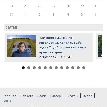
24
25
26
27
28
29
30
31
1
2
3
4
5
6
СТАТЬИ
«Зимняя вишня» по-
энгельсски. Какая судьба
ждет ТЦ «Покровскъ» и его
арендаторов
27 ноября 2019 - 15:40
Главная
Новости
Блоги
Блогеры
Статьи
Видео
Фото