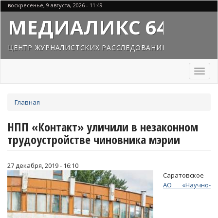
Перейти
воскресенье, 9 августа, 2026 - 11:49
к
МЕДИАЛИКС 64
основному
содержанию
ЦЕНТР ЖУРНАЛИСТСКИХ РАССЛЕДОВАНИЙ
Toggl
naviga
Вы
Главная
здесь
НПП «Контакт» уличили в незаконном
трудоустройстве чиновника мэрии
27 декабря, 2019 - 16:10
Саратовское
АО «Научно-